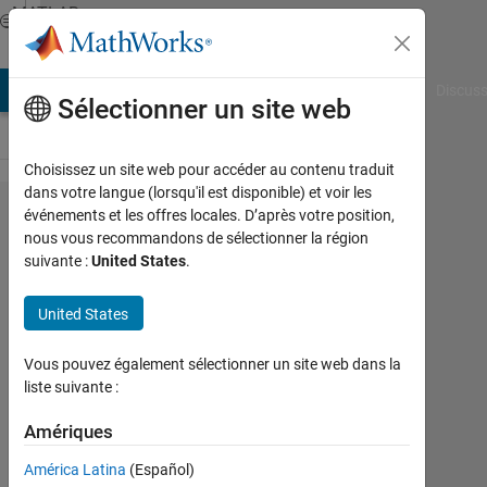
Passer au contenu
MATLAB
Answers
AB Answers
File Exchange
Cody
AI Chat Playground
Discuss
Sélectionner un site web
Choisissez un site web pour accéder au contenu traduit
dans votre langue (lorsqu'il est disponible) et voir les
create
événements et les offres locales. D’après votre position,
nous vous recommandons de sélectionner la région
day
suivante :
United States
.
month
and
United States
year
Vous pouvez également sélectionner un site web dans la
liste suivante :
Tanmoyee
Bhattacharya
Amériques
2
América Latina
(Español)
Sep