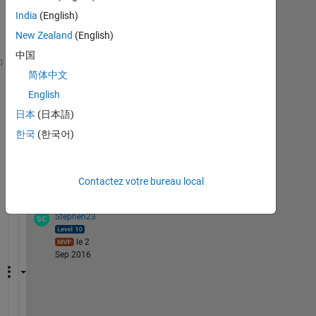
India
(English)
New Zealand
(English)
中国
I 
want to create three tables in Matlab Year
,Month 
简体中文
1970 1 1
English
1970 1 2
日本
(日本語)
.
.
한국
(한국어)
.
1970 12 1
Contactez votre bureau local
1 commentaire
Stephen23
le 2
Sep 2016
A