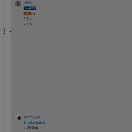
KSSV
le
2 Sep
2016
G
o
o
d 
o
n
e
.
.
.
Tanmoyee
Bhattacharya
le 28 Sep