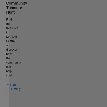
Community
Treasure
Hunt
Find
the
treasures
in
MATLAB
Central
and
discover
how
the
community
can
help
you!
Start
Hunting!