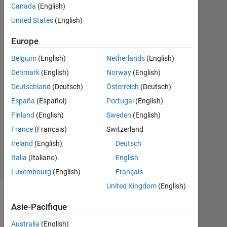
Canada
(English)
2016
2
United States
(English)
Réponses
Europe
Réponse
Belgium
(English)
Netherlands
(English)
acceptée
Denmark
(English)
Norway
(English)
Mise
Deutschland
(Deutsch)
Österreich
(Deutsch)
à
España
(Español)
Portugal
(English)
jour
Finland
(English)
Sweden
(English)
28
France
(Français)
Switzerland
Sep
2016
Ireland
(English)
Deutsch
13 Vues
Italia
(Italiano)
English
(30 jours)
Luxembourg
(English)
Français
United Kingdom
(English)
Asie-Pacifique
Australia
(English)