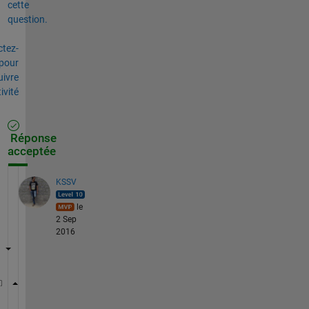
cette
question.
tez-
pour
uivre
tivité
Réponse
acceptée
KSSV
le
2 Sep
2016
clc; clear 
all
iwant = [ ];