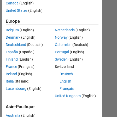
3
Canada
(English)
Réponses
United States
(English)
Mise
Europe
à
Belgium
(English)
Netherlands
(English)
jour
13
Denmark
(English)
Norway
(English)
Mar
Deutschland
(Deutsch)
Österreich
(Deutsch)
2022
España
(Español)
Portugal
(English)
10 Vues
(30 jours)
Finland
(English)
Sweden
(English)
France
(Français)
Switzerland
Ireland
(English)
Deutsch
Italia
(Italiano)
English
Luxembourg
(English)
Français
United Kingdom
(English)
Asie-Pacifique
Australia
(English)