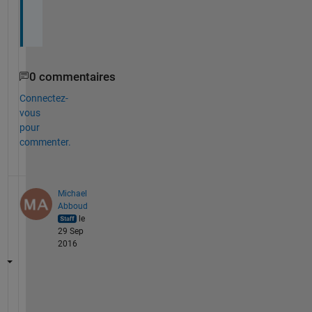
s
e
0 commentaires
Connectez-
vous
pour
commenter.
Michael
Abboud
le
29 Sep
2016
T