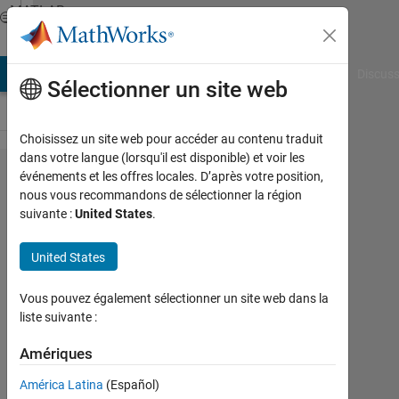
Passer au contenu
MATLAB
Answers
AB Answers
File Exchange
Cody
AI Chat Playground
Discuss
Sélectionner un site web
Choisissez un site web pour accéder au contenu traduit
dans votre langue (lorsqu'il est disponible) et voir les
Related
événements et les offres locales. D’après votre position,
nous vous recommandons de sélectionner la région
to
suivante :
United States
.
Arabic
langage
United States
Vous pouvez également sélectionner un site web dans la
Ebtesam
liste suivante :
Almansor
27
Amériques
Sep
2016
América Latina
(Español)