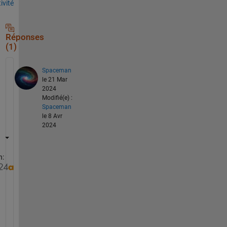
tivité
Réponses
(1)
Spaceman
le 21 Mar
2024
Modifié(e) :
Spaceman
le 8 Avr
2024
n:
I
n 
m
a