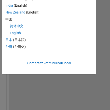
jour
India
(English)
8
New Zealand
(English)
Avr
中国
2024
4 Vues
简体中文
(30 jours)
English
日本
(日本語)
한국
(한국어)
Contactez votre bureau local
W
h
a
t 
i