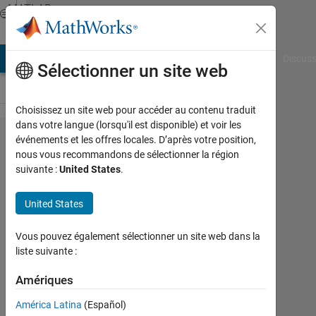
Passer au contenu
MATLAB
Answers
AB Answers
File Exchange
Cody
AI Chat Playground
Discuss
Sélectionner un site web
Choisissez un site web pour accéder au contenu traduit
dans votre langue (lorsqu'il est disponible) et voir les
Fibonacci
événements et les offres locales. D’après votre position,
nous vous recommandons de sélectionner la région
sequence
suivante :
United States
.
-a) Write
a script
United States
to make
Vous pouvez également sélectionner un site web dans la
a  to
liste suivante :

Amériques
sequence
vector by
América Latina
(Español)