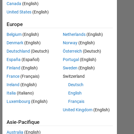
using for
Canada
(English)
loop. b)
United States
(English)
Calculate
Europe
sum of
Belgium
(English)
Netherlands
(English)
first ten
Denmark
(English)
Norway
(English)
Fibonacci
Deutschland
(Deutsch)
Österreich
(Deutsch)
numbers
España
(Español)
Portugal
(English)
Finland
(English)
Sweden
(English)
Amjad
France
(Français)
Switzerland
Ali
Ireland
(English)
Deutsch
21
Nov
Italia
(Italiano)
English
2016
Luxembourg
(English)
Français
1
United Kingdom
(English)
Réponse
Asie-Pacifique
Mise
Australia
(English)
à