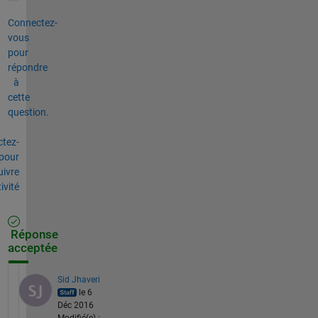
Connectez-
vous
pour
répondre
à
cette
question.
tez-
pour
uivre
tivité
Réponse
acceptée
Sid Jhaveri
le 6
Déc 2016
Modifié(e) :