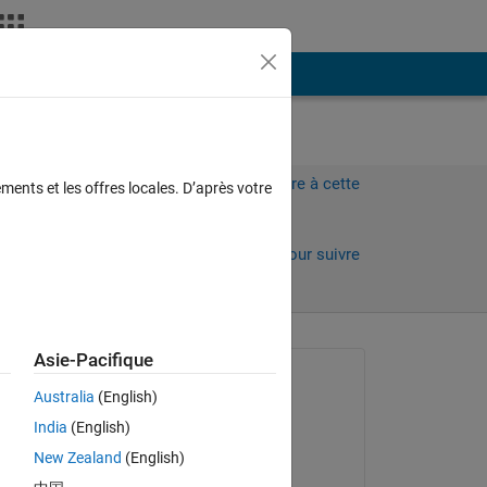
Plus
Connectez-vous pour répondre à cette
ments et les offres locales. D’après votre
question.
Partager
Connectez-vous pour suivre
l’activité
Asie-Pacifique
Question posée :
Australia
(English)
Real Name
India
(English)
le 17 Jan 2017
y.
New Zealand
(English)
Commenté :