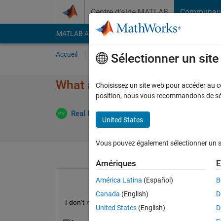
Passer au contenu
Centre d’aide MATLAB
Communau
MATLAB Answers
File Exchange
Cody
AI Cha
Accueil
Poser une question
Répondre
Pa
Sélectionner un sit
What are symbolic variables?
Choisissez un site web pour accéder au con
position, nous vous recommandons de séle
Real Name
17 Jan 2017
1 Réponse
United States
Vous pouvez également sélectionner un sit
Amériques
E
América Latina
(Español)
B
Canada
(English)
D
I don't really understand what they are and why th
United States
(English)
D