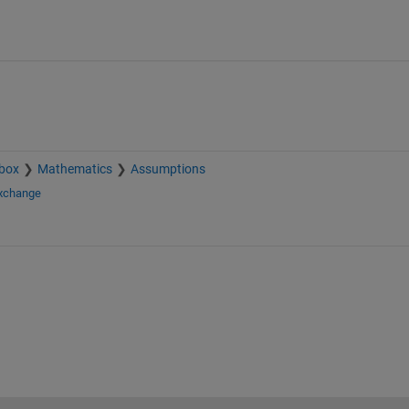
box
Mathematics
Assumptions
Exchange