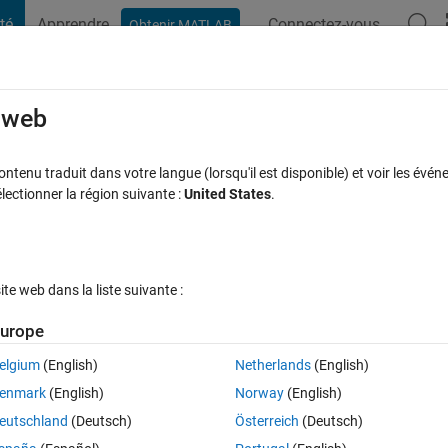
té
Apprendre
Connectez-vous
Obtenir MATLAB
t Playground
Discussions
Compétitions
Blogs
Publication
rcourir
FAQ MATLAB
Plus
e web
tenu traduit dans votre langue (lorsqu'il est disponible) et voir les événe
ctionner la région suivante :
United States
.
Mise à jour 17 Jan 2017
9 Vues (30 jours)
e web dans la liste suivante :
urope
elgium
(English)
Netherlands
(English)
0 votes
enmark
(English)
Norway
(English)
ey're needed. I also couldn't find anything about this in the documentar
eutschland
(Deutsch)
Österreich
(Deutsch)