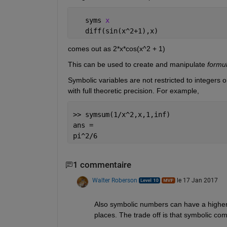
   syms 
x
   diff(sin(x^2+1),x)
comes out as 2*x*cos(x^2 + 1)
This can be used to create and manipulate
formu
Symbolic variables are not restricted to integers o
with full theoretic precision. For example,
>> symsum(1/x^2,x,1,inf)
ans =
pi^2/6
1 commentaire
Walter Roberson
le 17 Jan 2017
Also symbolic numbers can have a higher
places. The trade off is that symbolic 