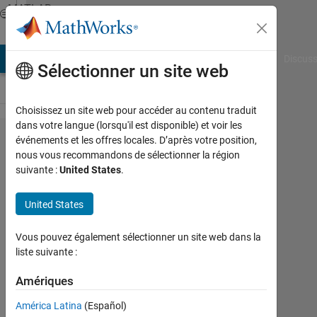
Passer au contenu
MATLAB
Answers
AB Answers
File Exchange
Cody
AI Chat Playground
Discuss
Sélectionner un site web
Choisissez un site web pour accéder au contenu traduit
dans votre langue (lorsqu'il est disponible) et voir les
cannot
événements et les offres locales. D’après votre position,
nous vous recommandons de sélectionner la région
use
suivante :
United States
.
userinput
or
United States
slopefield?
Vous pouvez également sélectionner un site web dans la
liste suivante :
Jeffrey
Alido
Amériques
24
América Latina
(Español)
Jan