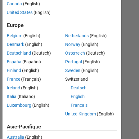
Canada
(English)
2017
1
United States
(English)
Réponse
Europe
Mise
Belgium
(English)
Netherlands
(English)
à
Denmark
(English)
Norway
(English)
jour
27
Deutschland
(Deutsch)
Österreich
(Deutsch)
Jan
España
(Español)
Portugal
(English)
2017
Finland
(English)
Sweden
(English)
14 Vues
France
(Français)
Switzerland
(30 jours)
Ireland
(English)
Deutsch
Italia
(Italiano)
English
Luxembourg
(English)
Français
United Kingdom
(English)
Asie-Pacifique
Australia
(English)