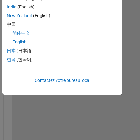
India
(English)
H
New Zealand
(English)
o
中国
w 
c
简体中文
a
English
n 
日本
(日本語)
I 
g
한국
(한국어)
e
t 
m
Contactez votre bureau local
y 
m
a
t
l
a
b 
s
o