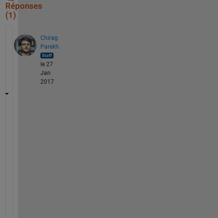
Réponses
(1)
Chirag
Parekh
le 27
Jan
2017
'
i
n
p
u
t
' 
i
s 