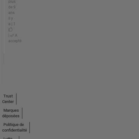
plus
de 9
ans
il y
a | 1
|
A
accepté
Trust
Center
Marques
déposées
Politique de
confidentialité
Lutte