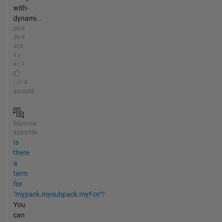
with-
dynami...
plus
de 9
ans
il y
a | 1
|
A
accepté
Réponse
apportée
Is
there
a
term
for
"mypack.mysubpack.myFcn"?
You
can