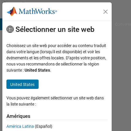
Passer au contenu
Community
Profile
B Answers
File Exchange
Cody
AI Chat Playground
Convers
Sélectionner un site web
Choisissez un site web pour accéder au contenu traduit
Chirag
dans votre langue (lorsqu'il est disponible) et voir les
événements et les offres locales. D’après votre position,
Parekh
nous vous recommandons de sélectionner la région
suivante :
United States
.
MathWorks
United States
Actif
Vous pouvez également sélectionner un site web dans
depuis
la liste suivante :
2017
Amériques
Followers:
0
América Latina
(Español)