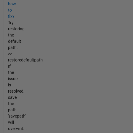
how
to
fix?
Try
restoring
the
default
path.
>>
restoredefaultpath
If
the
issue
is
resolved,
save
the
path.
'savepath'
will
overwrit...