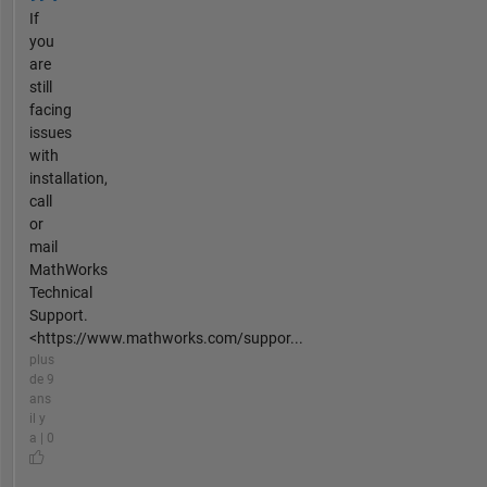
If
you
are
still
facing
issues
with
installation,
call
or
mail
MathWorks
Technical
Support.
<https://www.mathworks.com/suppor...
plus
de 9
ans
il y
a | 0