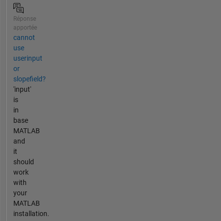
Réponse
apportée
cannot
use
userinput
or
slopefield?
'input'
is
in
base
MATLAB
and
it
should
work
with
your
MATLAB
installation.