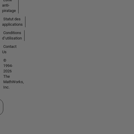
anti-
piratage
Statut des
applications
Conditions
d՚utilisation
Contact
Us
©
1994-
2026
The
MathWorks,
Inc.
tionner un site web