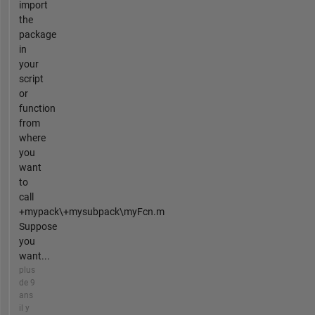
import
the
package
in
your
script
or
function
from
where
you
want
to
call
+mypack\+mysubpack\myFcn.m
Suppose
you
want...
plus
de 9
ans
il y