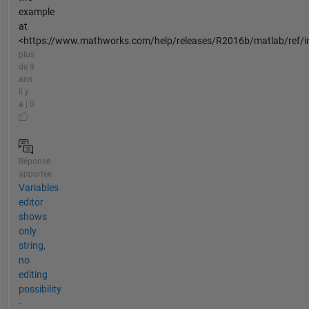
example
at
<https://www.mathworks.com/help/releases/R2016b/matlab/ref/im
plus
de 9
ans
il y
a | 0
Réponse
apportée
Variables
editor
shows
only
string,
no
editing
possibility
-