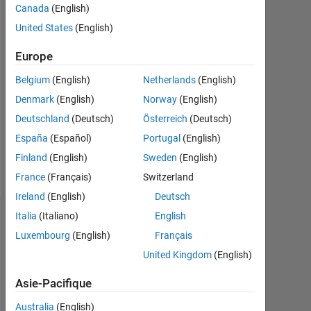
Canada
(English)
Following:
0
United States
(English)
Europe
Follow
Belgium
(English)
Netherlands
(English)
Message
Denmark
(English)
Norway
(English)
I
Deutschland
(Deutsch)
Österreich
(Deutsch)
am
an
España
(Español)
Portugal
(English)
Engineer
Finland
(English)
Sweden
(English)
at
Afficher
France
(Français)
Switzerland
MathWorks
plus
and
Ireland
(English)
Deutsch
a
Italia
(Italiano)
English
Tableau de bord
Computer
Luxembourg
(English)
Français
Science
Statistiques
graduate
United Kingdom
(English)
by
MATLAB Answers
education.
Asie-Pacifique
Australia
(English)
-2
-1
9
8