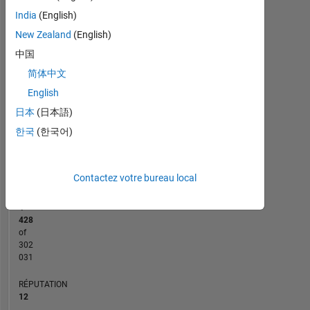
7
India
(English)
6
CONTRIBUTIONS
New Zealand
(English)
5
中国
L
4
简体中文
3
2
English
1
日本
(日本語)
0
한국
(한국어)
01/18
01/19
01/20
01/22
01/23
01/24
01/26
03/18
05/19
07/20
09/21
11/22
03/25
01/17
05/18
09/19
01/21
L
05/22
09/23
01/25
05/26
CHRONOLOGIE
Contactez votre bureau local
RANG
4
428
of
302
031
RÉPUTATION
12