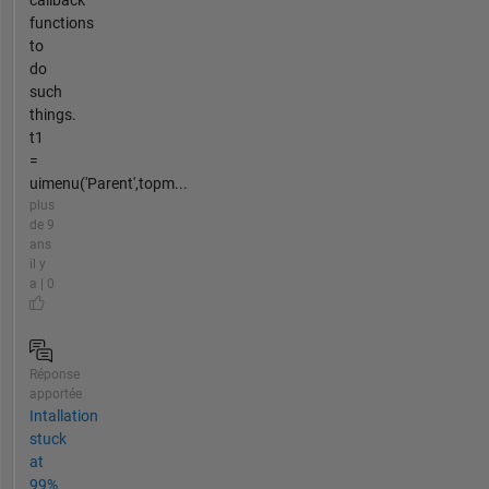
callback
functions
to
do
such
things.
t1
=
uimenu('Parent',topm...
plus
de 9
ans
il y
a | 0
Réponse
apportée
Intallation
stuck
at
99%