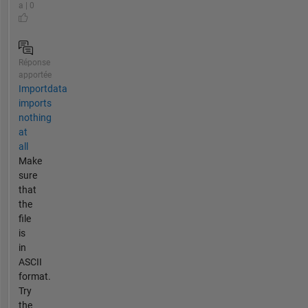
a | 0
Réponse
apportée
Importdata
imports
nothing
at
all
Make
sure
that
the
file
is
in
ASCII
format.
Try
the