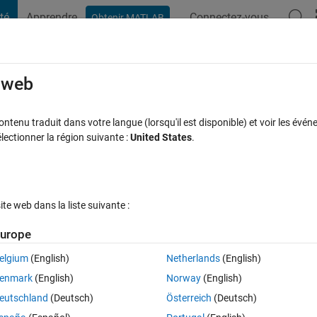
té
Apprendre
Connectez-vous
Obtenir MATLAB
t Playground
Discussions
Compétitions
Blogs
Publication
rcourir
FAQ MATLAB
Plus
e web
rotation matrix into a left handed one?
tenu traduit dans votre langue (lorsqu'il est disponible) et voir les événe
ctionner la région suivante :
United States
.
à jour 25 Jan 2017
10 Vues (30 jours)
e web dans la liste suivante :
urope
elgium
(English)
Netherlands
(English)
0 votes
Ouvrir dans MATLAB Online
enmark
(English)
Norway
(English)
ty3d.com/storage/temp/12048-lefthandedtorighthanded.pdf
 to transform
eutschland
(Deutsch)
Österreich
(Deutsch)
uld like to make the opposite with a right handed one into left. Is there 