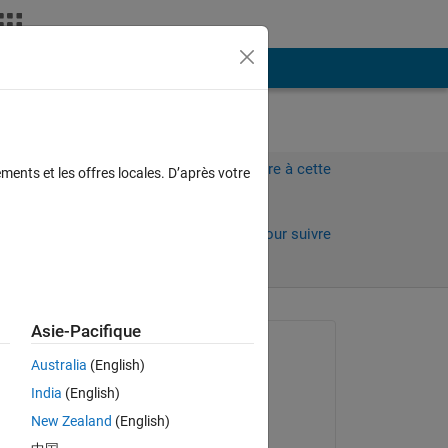
Plus
Connectez-vous pour répondre à cette
ments et les offres locales. D’après votre
question.
Partager
Connectez-vous pour suivre
l’activité
Asie-Pacifique
Question posée :
Australia
(English)
Nora Hora
India
(English)
le 25 Jan 2017
 my 
New Zealand
(English)
any 
Commenté :