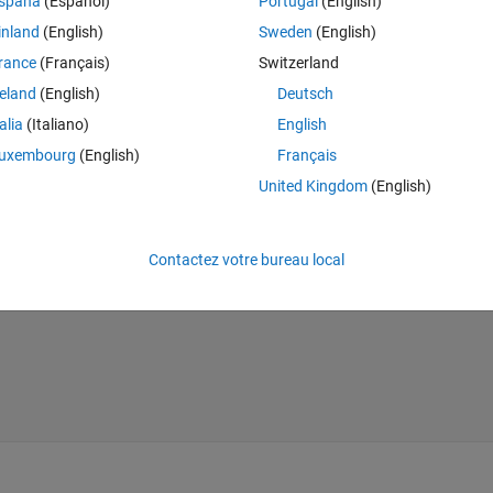
spaña
(Español)
Portugal
(English)
is based on this paper.
inland
(English)
Sweden
(English)
Theme
, gamma)
rance
(Français)
Switzerland
reland
(English)
Deutsch
talia
(Italiano)
English
uxembourg
(English)
Français
ices
United Kingdom
(English)
heta_x); 0 sin(theta_x) cos(theta_x)];
 0 1 0; -sin(theta_y) 0 cos(theta_y)];
; sin(theta_z) cos(theta_z) 0; 0 0 1];
Contactez votre bureau local