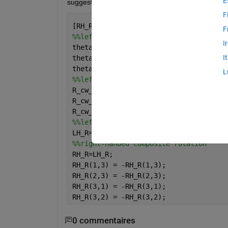
E
suggestion? See my left to right conversion which 
F
[RH_R]=left_to_right(R_cw, alpha, beta
F
%%left-handed rotation angles
I
theta_x = gamma;
I
theta_y = beta;
theta_z = alpha;
L
%%left-handed coordinate rotation matr
R_cw_X = [1 0 0; 0 cos(theta_x) -sin(t
R_cw_Y = [cos(theta_y) 0 sin(theta_y);
R_cw_Z = [cos(theta_z) -sin(theta_z) 0
%%left-handed composite rotation
LH_R= R_cw_Z * R_cw_Y * R_cw_X; 
%%right-handed composite rotation
RH_R=LH_R;
RH_R(1,3) = -RH_R(1,3);
RH_R(2,3) = -RH_R(2,3);
RH_R(3,1) = -RH_R(3,1);
RH_R(3,2) = -RH_R(3,2);
0 commentaires