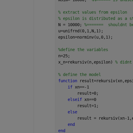
% extract values from epsilon 
% epsilon is distributed as a s
N = 10000; 
%=======  shouldnt b
u=unifrnd(0,1,N,1); 
epsilon=norminv(u,0,1); 
%define the variables
n=25;
x_n=rekursiv(n,epsilon) 
% didnt
% define the model
function 
result=rekursiv(xn,eps
if 
xn==-1
        result=0;
elseif 
xn==0
        result=1;
else
        result = rekursiv(xn-1,
end
end