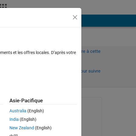
Plus
Connectez-vous pour répondre à cette
ments et les offres locales. D’après votre
question.
Partager
Connectez-vous pour suivre
l’activité
 anciens
Asie-Pacifique
Question posée :
Australia
(English)
N/A
India
(English)
le 31 Jan 2017
New Zealand
(English)
Commenté :