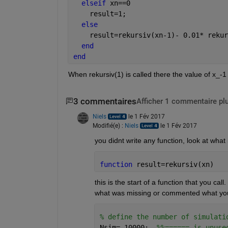
elseif 
xn==0
    result=1;
else
    result=rekursiv(xn-1)- 0.01* rekur
end
end
When rekursiv(1) is called there the value of x_-1
3 commentaires
Afficher 1 commentaire pl
Niels
le 1 Fév 2017
Modifié(e) :
Niels
le 1 Fév 2017
you didnt write any function, look at what 
function 
result=rekursiv(xn)
this is the start of a function that you ca
what was missing or commented what you 
% define the number of simulati
Nsim= 10000;  
%%====== is unuse