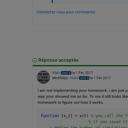
Connectez-vous pour commenter.
Réponse acceptée
Niels
le 1 Fév 2017
Modifié(e) :
Niels
le 1 Fév 2017
i am not implementing your homework, i am just put t
way your showed me so far. To me it still looks lik
homework to figure out how it works.
function 
[x_t] = x(t) 
% you call the f
% if you saved it
% define the number of simulations