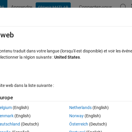
té
Apprendre
Connectez-vous
Obtenir MATLAB
t Playground
Discussions
Compétitions
Blogs
Publication
rcourir
FAQ MATLAB
Plus
e web
tion on Matlab?
tenu traduit dans votre langue (lorsqu'il est disponible) et voir les événe
ctionner la région suivante :
United States
.
cceptée
Mise à jour 2 Fév 2017
17 Vues (30 jours)
e web dans la liste suivante :
Afficher commentaires plus
urope
elgium
(English)
Netherlands
(English)
0 votes
enmark
(English)
Norway
(English)
eutschland
(Deutsch)
Österreich
(Deutsch)
tlab, and define what is x(t) before computing it: