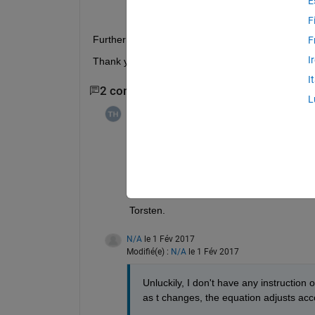
E
F
Furthermore, how can I get the distribution of x(5
F
I
Thank you in advance.
I
2 commentaires
L
Torsten
le 1 Fév 2017
To compute x(1), you will need x(0) and x(
What is x(-1) ?
Best wishes
Torsten.
N/A
le 1 Fév 2017
Modifié(e) :
N/A
le 1 Fév 2017
Unluckily, I don't have any instruction 
as t changes, the equation adjusts accor