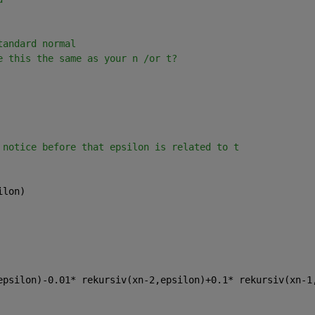
tandard normal 
e this the same as your n /or t?
 notice before that epsilon is related to t
ilon)
epsilon)-0.01* rekursiv(xn-2,epsilon)+0.1* rekursiv(xn-1