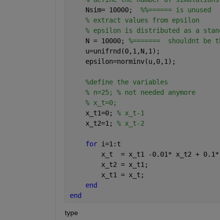
    Nsim= 10000;  
%%====== is unused
% extract values from epsilon 
% epsilon is distributed as a stan
    N = 10000; 
%=======  shouldnt be t
    u=unifrnd(0,1,N,1); 
    epsilon=norminv(u,0,1); 
%define the variables
% n=25; % not needed anymore
% x_t=0;
    x_t1=0; 
% x_t-1
    x_t2=1; 
% x_t-2
for 
i=1:t
        x_t  = x_t1 -0.01* x_t2 + 0.1*
        x_t2 = x_t1;
        x_t1 = x_t;
end
end
type