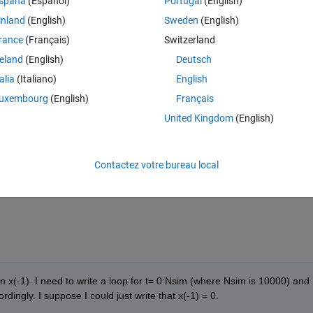
spaña
(Español)
Portugal
(English)
inland
(English)
Sweden
(English)
0), plot its histogram and compute its standard deviation?
rance
(Français)
Switzerland
reland
(English)
Deutsch
talia
(Italiano)
English
uxembourg
(English)
Français
United Kingdom
(English)
-1).
Contactez votre bureau local
on x(-1). I need to write a loop for t= 0:Nsim (where Nsim is 10000) and 
dingly. I suppose I could just write that x(-1) = 0.