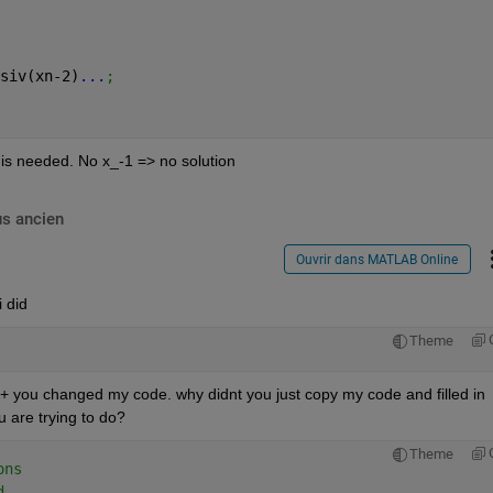
siv(xn-2)
...
;
 is needed. No x_-1 => no solution
us ancien
Ouvrir dans MATLAB Online
i did
Theme
ll. + you changed my code. why didnt you just copy my code and filled in 
are trying to do?
Theme
ons
d