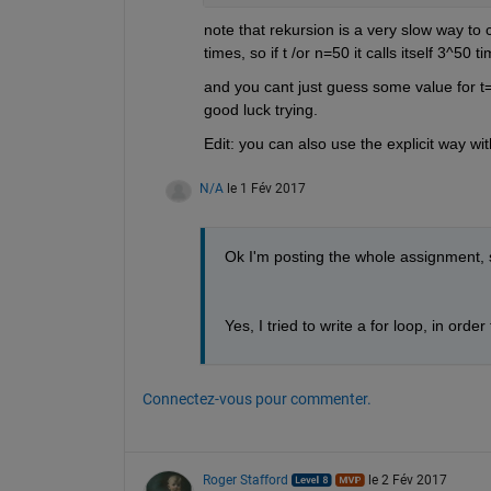
note that rekursion is a very slow way to ca
times, so if t /or n=50 it calls itself 3^50
and you cant just guess some value for 
good luck trying.
Edit: you can also use the explicit way w
N/A
le 1 Fév 2017
Ok I'm posting the whole assignment, 
Yes, I tried to write a for loop, in or
Connectez-vous pour commenter.
Roger Stafford
le 2 Fév 2017