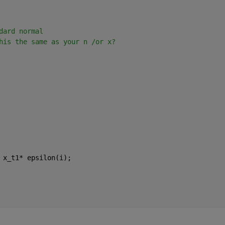
dard normal 
his the same as your n /or x?
 x_t1* epsilon(i);