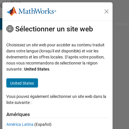
Passer au contenu
MATLAB
Answers
AB Answers
File Exchange
Cody
AI Chat Playground
Discuss
Sélectionner un site web
Choisissez un site web pour accéder au contenu traduit
dans votre langue (lorsqu'il est disponible) et voir les
How to
événements et les offres locales. D’après votre position,
nous vous recommandons de sélectionner la région
sum
suivante :
United States
.
columns
of
United States
multiple
Vous pouvez également sélectionner un site web dans la
matrices?
liste suivante :
Amériques
Sashank
Jammalamadaka
América Latina
(Español)
2