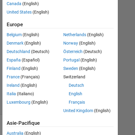
Canada
(English)
Fév
United States
(English)
2017
1
Europe
Réponse
Belgium
(English)
Netherlands
(English)
Réponse
Denmark
(English)
Norway
(English)
acceptée
Deutschland
(Deutsch)
Österreich
(Deutsch)
Mise
España
(Español)
Portugal
(English)
à
Finland
(English)
Sweden
(English)
jour
France
(Français)
Switzerland
3
Ireland
(English)
Deutsch
Fév
2017
Italia
(Italiano)
English
19 Vues
Luxembourg
(English)
Français
(30 jours)
United Kingdom
(English)
Asie-Pacifique
Afficher
Australia
(English)
commentaires