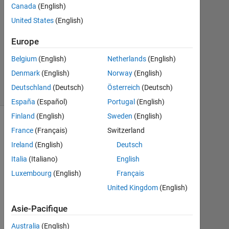
Canada
(English)
Mise
United States
(English)
à
jour
Europe
2
Sep
Belgium
(English)
Netherlands
(English)
2020
Denmark
(English)
Norway
(English)
22 Vues
Deutschland
(Deutsch)
Österreich
(Deutsch)
(30 jours)
España
(Español)
Portugal
(English)
Finland
(English)
Sweden
(English)
France
(Français)
Switzerland
Ireland
(English)
Deutsch
Italia
(Italiano)
English
Luxembourg
(English)
Français
United Kingdom
(English)
Asie-Pacifique
I 
h
Australia
(English)