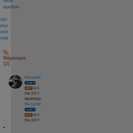
cette
question.
tez-
pour
uivre
tivité
Réponses
(2)
the cyclist
le 3
Fév 2017
Modifié(e) :
the cyclist
le 3
Fév 2017