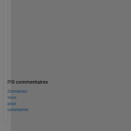
k
s 
i
n 
a
d
v
a
n
c
e
.
0 commentaires
Connectez-
vous
pour
commenter.