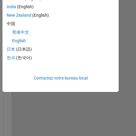
c
India
(English)
u
r
New Zealand
(English)
r
中国
e
简体中文
n
t
English
l
日本
(日本語)
y 
한국
(한국어)
t
r
y
Contactez votre bureau local
i
n
g 
t
o 
o
b
f
u