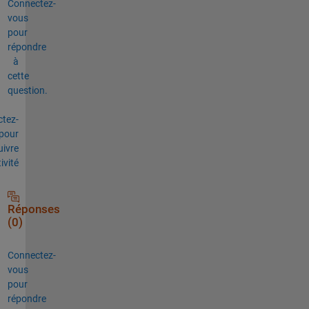
Connectez-
vous
pour
répondre
à
cette
question.
tez-
pour
uivre
tivité
Réponses
(0)
Connectez-
vous
pour
répondre