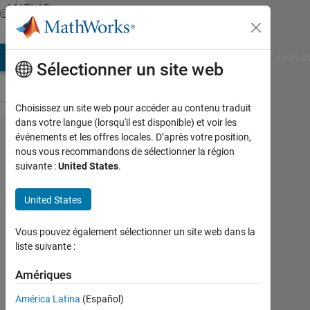
Passer au contenu
MATLAB
Answers
AB Answers
File Exchange
Cody
AI Chat Playground
Discuss
Sélectionner un site web
Choisissez un site web pour accéder au contenu traduit
dans votre langue (lorsqu'il est disponible) et voir les
Clearing
événements et les offres locales. D’après votre position,
nous vous recommandons de sélectionner la région
Variables
suivante :
United States
.
in
Workspace
United States
on
Vous pouvez également sélectionner un site web dans la
Simulink
liste suivante :
Pause
Amériques
Matt C
América Latina
(Español)