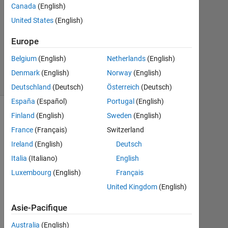
Canada
(English)
10
United States
(English)
Mar
2017
Europe
0
Réponses
Belgium
(English)
Netherlands
(English)
5 Vues
Denmark
(English)
Norway
(English)
(30 jours)
Deutschland
(Deutsch)
Österreich
(Deutsch)
España
(Español)
Portugal
(English)
Finland
(English)
Sweden
(English)
France
(Français)
Switzerland
Ireland
(English)
Deutsch
Italia
(Italiano)
English
Luxembourg
(English)
Français
United Kingdom
(English)
I
Asie-Pacifique
'
m 
Australia
(English)