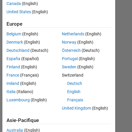
Rightia
Canada
(English)
Rollmann
United States
(English)
12
Europe
Mar
Belgium
(English)
Netherlands
(English)
2017
Denmark
(English)
Norway
(English)
1
Réponse
Deutschland
(Deutsch)
Österreich
(Deutsch)
España
(Español)
Portugal
(English)
Réponse
Finland
(English)
Sweden
(English)
acceptée
France
(Français)
Switzerland
Mise
Ireland
(English)
Deutsch
à
Italia
(Italiano)
English
jour
Luxembourg
(English)
Français
13
Mar
United Kingdom
(English)
2017
Asie-Pacifique
31 Vues
(30 jours)
Australia
(English)