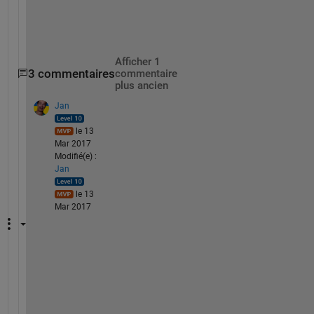
   A(k).B.C = Values(IndexingArray(k)+1); 
end
Afficher 1
3 commentaires
commentaire
plus ancien
Jan
le 13
Mar 2017
Modifié(e) :
Jan
le 13
Mar 2017
@
R
i
g