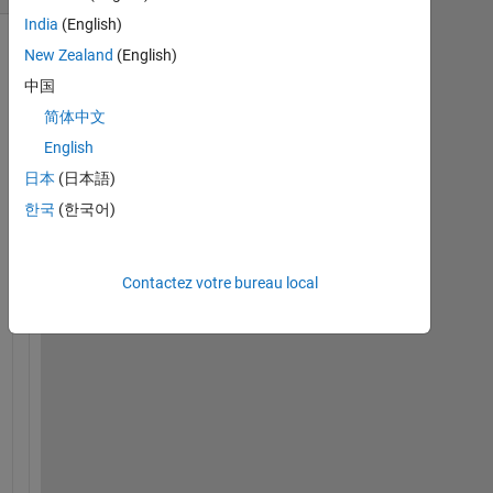
India
(English)
New Zealand
(English)
Afficher
commentaires
中国
plus
简体中文
anciens
English
日本
(日本語)
한국
(한국어)
H
e
Contactez votre bureau local
r
e
’
s 
m
y 
i
n
i