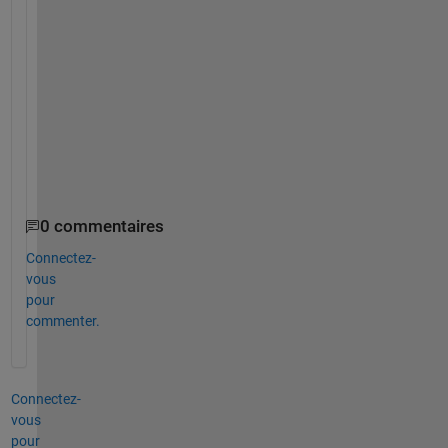
s
o
l
u
t
i
o
n
?
0 commentaires
Connectez-
vous
pour
commenter.
Connectez-
vous
pour