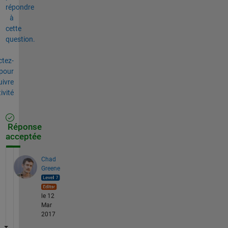
répondre
à
cette
question.
tez-
pour
uivre
tivité
Réponse
acceptée
Chad
Greene
le 12
Mar
2017