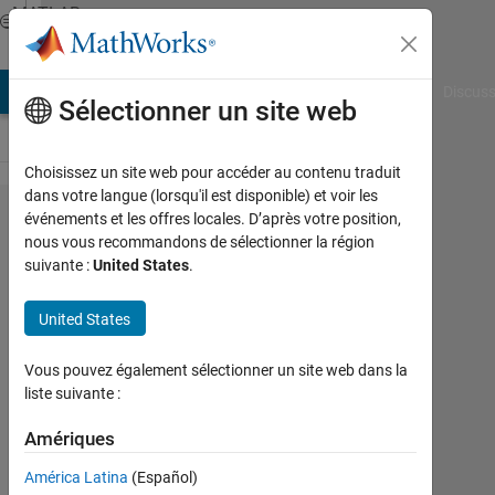
Passer au contenu
MATLAB
Answers
AB Answers
File Exchange
Cody
AI Chat Playground
Discuss
Sélectionner un site web
Choisissez un site web pour accéder au contenu traduit
dans votre langue (lorsqu'il est disponible) et voir les
How to
événements et les offres locales. D’après votre position,
nous vous recommandons de sélectionner la région
Change
suivante :
United States
.
Values
of a
United States
Field by
Vous pouvez également sélectionner un site web dans la
an
liste suivante :
Indexing
Amériques
Array?
América Latina
(Español)