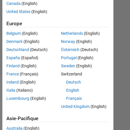
Canada
(English)
23
United States
(English)
Mar
2012
Europe
3
Réponses
Belgium
(English)
Netherlands
(English)
Denmark
(English)
Norway
(English)
Réponse
Deutschland
(Deutsch)
Österreich
(Deutsch)
acceptée
España
(Español)
Portugal
(English)
7 Vues
(30 jours)
Finland
(English)
Sweden
(English)
France
(Français)
Switzerland
Ireland
(English)
Deutsch
Italia
(Italiano)
English
Luxembourg
(English)
Français
United Kingdom
(English)
Asie-Pacifique
Australia
(English)