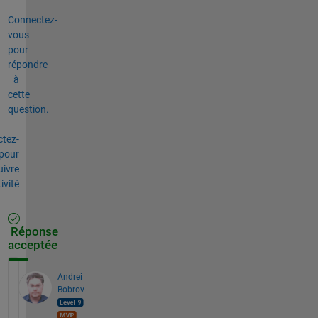
Connectez-
vous
pour
répondre
à
cette
question.
tez-
pour
uivre
tivité
Réponse
acceptée
Andrei
Bobrov