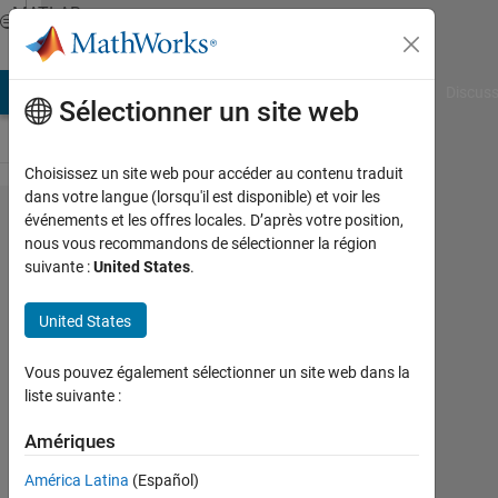
Passer au contenu
MATLAB
Answers
AB Answers
File Exchange
Cody
AI Chat Playground
Discuss
Sélectionner un site web
Choisissez un site web pour accéder au contenu traduit
dans votre langue (lorsqu'il est disponible) et voir les
Replace
événements et les offres locales. D’après votre position,
nous vous recommandons de sélectionner la région
1's with
suivante :
United States
.
0's if
there is
United States
less
Vous pouvez également sélectionner un site web dans la
that five
liste suivante :
1's
Amériques
between
0's in
América Latina
(Español)