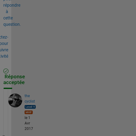
répondre
à
cette
question.
tez-
pour
uivre
tivité
Réponse
acceptée
the
cyclist
le 1
Avr
2017