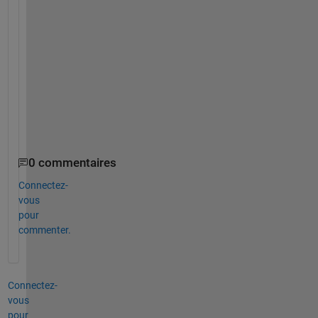
n
c
e
,
E
r
i
c
0 commentaires
Connectez-
vous
pour
commenter.
Connectez-
vous
pour