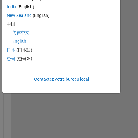
(30 jours)
India
(English)
New Zealand
(English)
中国
简体中文
English
日本
(日本語)
한국
(한국어)
H
i 
Contactez votre bureau local
e
v
e
r
y
o
n
e
,