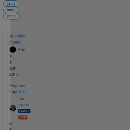
zeros
ones
script
Voir également
Question
posée :
Eric
le
1
Avr
2017
Réponse
apportée :
the
cyclist
le
1