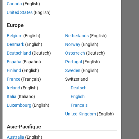
vector
Canada
(English)
United States
(English)
Eric
Europe
1
Belgium
(English)
Netherlands
(English)
Avr
2017
Denmark
(English)
Norway
(English)
1
Deutschland
(Deutsch)
Österreich
(Deutsch)
Réponse
España
(Español)
Portugal
(English)
Réponse
Finland
(English)
Sweden
(English)
acceptée
France
(Français)
Switzerland
Ireland
(English)
Deutsch
Mise
Italia
(Italiano)
English
à
jour
Luxembourg
(English)
Français
1
United Kingdom
(English)
Avr
2017
Asie-Pacifique
11 Vues
Australia
(English)