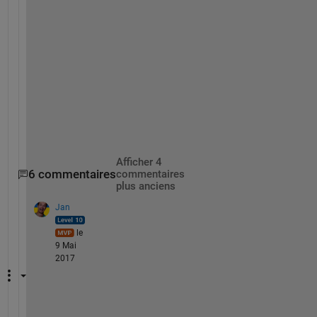
n
y 
t
h
a
n
k
s
!
Afficher 4
6 commentaires
commentaires
plus anciens
Jan
le
9 Mai
2017