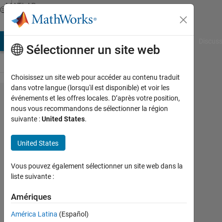
Passer au contenu
MATLAB
Answers
AB Answers
File Exchange
Cody
AI Chat Playground
Discuss
Sélectionner un site web
Choisissez un site web pour accéder au contenu traduit
dans votre langue (lorsqu'il est disponible) et voir les
Avoid for
événements et les offres locales. D’après votre position,
nous vous recommandons de sélectionner la région
loops,
suivante :
United States
.
use cell
operation
United States
to do: r2'
Vous pouvez également sélectionner un site web dans la
* r1 * l1' *
liste suivante :
l2
Amériques
Xh
América Latina
(Español)