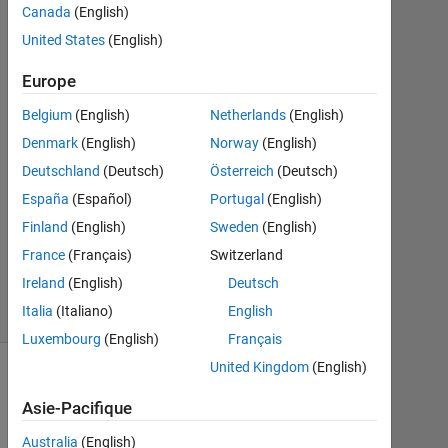
Du
Canada
(English)
9
United States
(English)
Mai
2017
Europe
0
Réponses
Belgium
(English)
Netherlands
(English)
Denmark
(English)
Norway
(English)
Mise
Deutschland
(Deutsch)
Österreich
(Deutsch)
à
España
(Español)
Portugal
(English)
jour
9
Finland
(English)
Sweden
(English)
Mai
France
(Français)
Switzerland
2017
Ireland
(English)
Deutsch
7 Vues
Italia
(Italiano)
English
(30 jours)
Luxembourg
(English)
Français
United Kingdom
(English)
Afficher
commentaires
Asie-Pacifique
plus
Australia
(English)
anciens