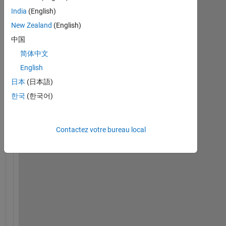
India
(English)
New Zealand
(English)
中国
H
简体中文
i 
English
a
日本
(日本語)
l
l
한국
(한국어)
,
Contactez votre bureau local
S
a
y 
I 
h
a
v
e 
2 
s