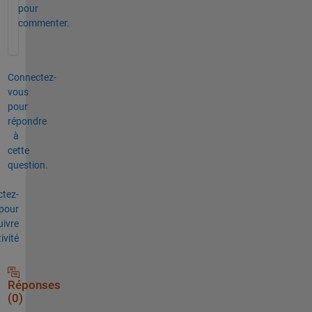
pour
commenter.
Connectez-
vous
pour
répondre
à
cette
question.
tez-
pour
uivre
tivité
Réponses
(0)