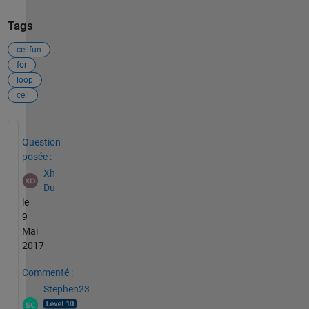
Tags
cellfun
for
loop
cell
Voir également
Question
posée :
Xh
Du
le
9
Mai
2017
Commenté :
Stephen23