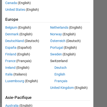
you.
Canada
(English)
United States
(English)
Jean-
Europe
François
14
Belgium
(English)
Netherlands
(English)
Mai
Denmark
(English)
Norway
(English)
2017
Deutschland
(Deutsch)
Österreich
(Deutsch)
1
España
(Español)
Portugal
(English)
Réponse
Finland
(English)
Sweden
(English)
Mise
France
(Français)
Switzerland
à
Ireland
(English)
Deutsch
jour
Italia
(Italiano)
English
18
Mai
Luxembourg
(English)
Français
2017
United Kingdom
(English)
5 Vues
(30 jours)
Asie-Pacifique
Australia
(English)