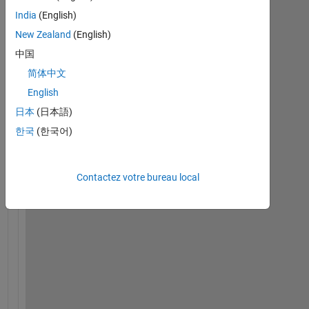
India
(English)
New Zealand
(English)
中国
简体中文
English
日本
(日本語)
I 
한국
(한국어)
w
a
n
Contactez votre bureau local
t 
c
r
e
a
t
e 
a 
s