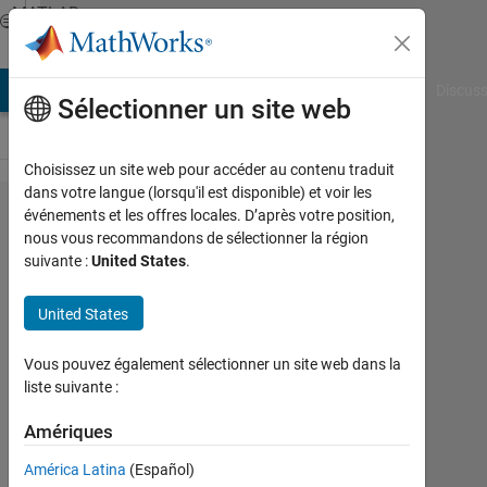
Passer au contenu
MATLAB
Answers
AB Answers
File Exchange
Cody
AI Chat Playground
Discuss
Sélectionner un site web
Choisissez un site web pour accéder au contenu traduit
dans votre langue (lorsqu'il est disponible) et voir les
Hello.
événements et les offres locales. D’après votre position,
nous vous recommandons de sélectionner la région
how
suivante :
United States
.
declare
node for
United States
create
Vous pouvez également sélectionner un site web dans la
multibody
liste suivante :
simscape
Amériques
model ?
Thank
América Latina
(Español)