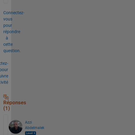
Connectez-
vous
pour
répondre
à
cette
question.
tez-
pour
uivre
tivité
Réponses
(1)
Azzi
Abdelmalek