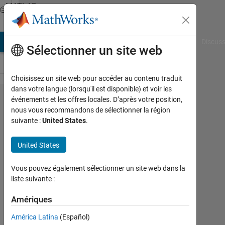
Passer au contenu
MATLAB
Answers
AB Answers
File Exchange
Cody
AI Chat Playground
Discuss
Sélectionner un site web
Choisissez un site web pour accéder au contenu traduit
dans votre langue (lorsqu'il est disponible) et voir les
Power
événements et les offres locales. D’après votre position,
nous vous recommandons de sélectionner la région
of abs.
suivante :
United States
.
function
United States
Omar
Vous pouvez également sélectionner un site web dans la
31
liste suivante :
Mai
2017
Amériques
1
Réponse
América Latina
(Español)