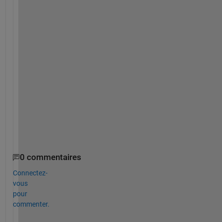
l
i
n
k
?
t
h
a
n
k
s
,
0 commentaires
Connectez-
vous
pour
commenter.