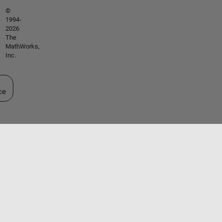
©
1994-
2026
The
MathWorks,
Inc.
ectionner un site web
ce