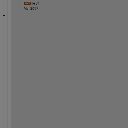
le 31
Mai 2017
u
s
e
M
a
t
h 
f
u
n
c
t
i
o
n 