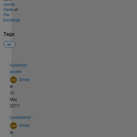
Centre
d'aide
et
File
Exchange
Tags
ali
Voir également
Question
posée :
Omar
le
31
Mai
2017
Commenté :
Omar
le