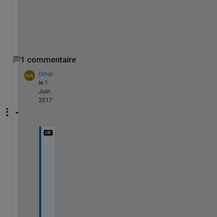
t
i
o
n
1 commentaire
Omar
le 1
Juin
2017
T
h
a
n
k 
y
o