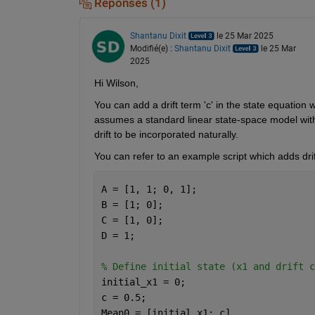
Réponses (1)
Shantanu Dixit
le 25 Mar 2025
Modifié(e) :
Shantanu Dixit
le 25 Mar
2025
Hi Wilson,
You can add a drift term 'c' in the state equation 
assumes a standard linear state-space model without
drift to be incorporated naturally.
You can refer to an example script which adds drif
A = [1, 1; 0, 1]; 
B = [1; 0]; 
C = [1, 0];   
D = 1;  
% Define initial state (x1 and drift c
initial_x1 = 0;  
c = 0.5;   
Mean0 = [initial_x1; c]