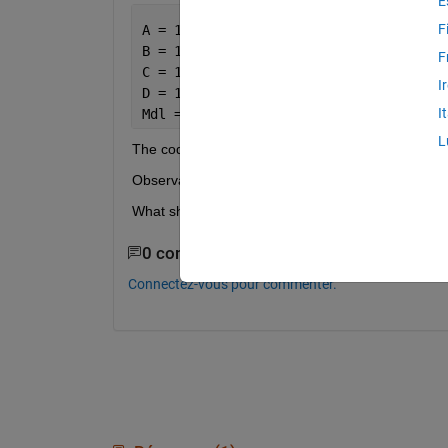
E
F
A = 1;
B = 1;
F
C = 1;
I
D = 1;
I
Mdl = ssm(A,B,C,D)
L
The codes will create the ssm model as: State equa
Observation equation: y1(t) = x1(t) + e1(t)
What should I do if I want to add a drift term to the
0 commentaires
Connectez-vous pour commenter.