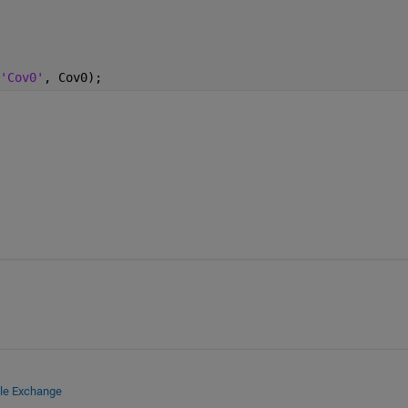
'Cov0'
, Cov0);
ile Exchange