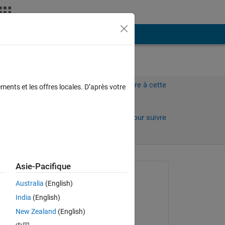
Plus
Connectez-vous pour répondre à cette
ments et les offres locales. D’après votre
question.
Partager
Connectez-vous pour suivre
l’activité
Asie-Pacifique
Question posée :
Australia
(English)
Wilson Tang
India
(English)
le 20 Juil 2017
 
New Zealand
(English)
Modifié(e) :