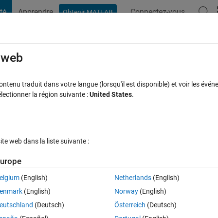
té
Apprendre
Connectez-vous
Obtenir MATLAB
t Playground
Discussions
Compétitions
Blogs
Publication
rcourir
FAQ MATLAB
Plus
e web
uation by ssm() (State space function)?
tenu traduit dans votre langue (lorsqu'il est disponible) et voir les événe
ctionner la région suivante :
United States
.
e à jour 25 Mar 2025
10 Vues (30 jours)
e web dans la liste suivante :
urope
elgium
(English)
Netherlands
(English)
0 votes
Ouvrir dans MATLAB Online
enmark
(English)
Norway
(English)
el object with independent Gaussian state disturbances and observation
eutschland
(Deutsch)
Österreich
(Deutsch)
ace model in which the state equation has a drift. For example: