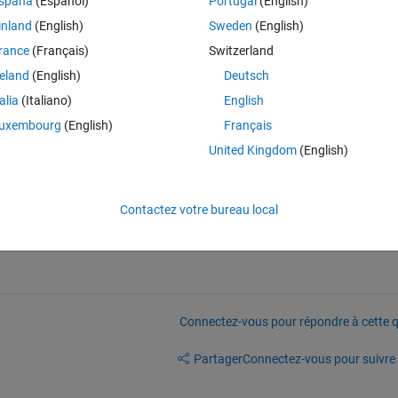
spaña
(Español)
Portugal
(English)
Theme
inland
(English)
Sweden
(English)
rance
(Français)
Switzerland
reland
(English)
Deutsch
talia
(Italiano)
English
uxembourg
(English)
Français
tion: x1(t) = x1(t-1) + u1(t)
United Kingdom
(English)
 state equation, like x1(t) = x1(t-1) + u1(t)+c, where c is a constant (drif
Contactez votre bureau local
Connectez-vous pour répondre à cette q
Partager
Connectez-vous pour suivre l