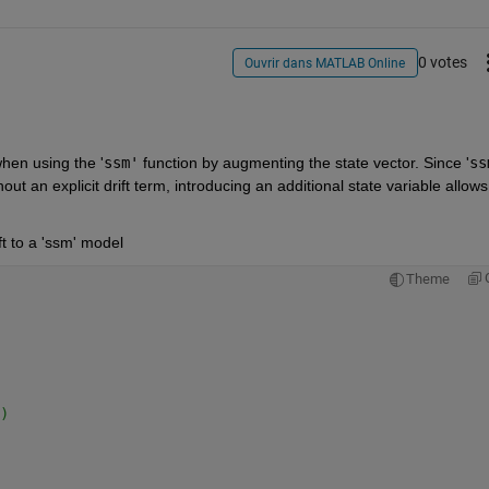
0 votes
Ouvrir dans MATLAB Online
when using the '
ssm'
 function by augmenting the state vector. Since '
ss
 an explicit drift term, introducing an additional state variable allows 
t to a 'ssm' model
Theme
)