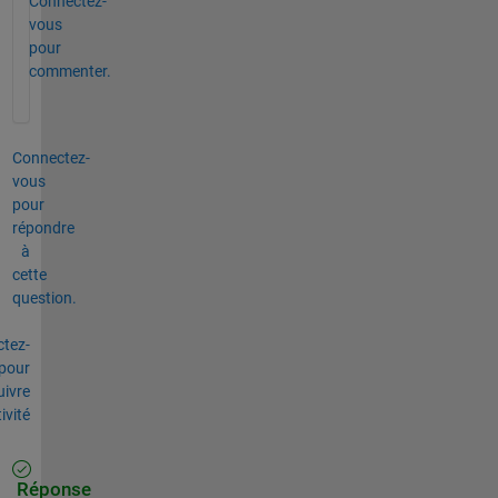
Connectez-
vous
pour
commenter.
Connectez-
vous
pour
répondre
à
cette
question.
tez-
pour
uivre
tivité
Réponse