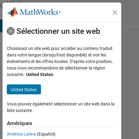
Passer au contenu
MATLAB
Answers
AB Answers
File Exchange
Cody
AI Chat Playground
Discuss
Sélectionner un site web
Choisissez un site web pour accéder au contenu traduit
dans votre langue (lorsqu'il est disponible) et voir les
How do I
événements et les offres locales. D’après votre position,
nous vous recommandons de sélectionner la région
transfer
suivante :
United States
.
timeseries
data to
United States
excel?
Vous pouvez également sélectionner un site web dans la
liste suivante :
Chinmay
Morankar
Amériques
4
América Latina
(Español)
Août