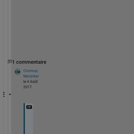
f
u
n
c
t
i
o
n
1 commentaire
Chinmay
Morankar
le 4 Août
2017
H
o
w 