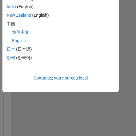
India
(English)
New Zealand
(English)
中国
简体中文
I 
h
English
a
日本
(日本語)
v
한국
(한국어)
e 
m
i
x
Contactez votre bureau local
e
d 
w
a
t
e
r 
t
e