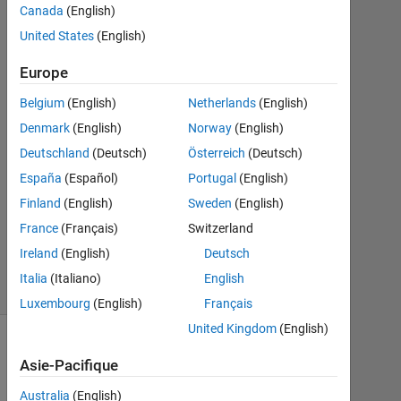
Canada
(English)
2017
1
United States
(English)
Réponse
Europe
Réponse
Belgium
(English)
Netherlands
(English)
acceptée
Denmark
(English)
Norway
(English)
Mise
Deutschland
(Deutsch)
Österreich
(Deutsch)
à
España
(Español)
Portugal
(English)
jour
Finland
(English)
Sweden
(English)
4
France
(Français)
Switzerland
Août
2017
Ireland
(English)
Deutsch
8 Vues
Italia
(Italiano)
English
(30 jours)
Luxembourg
(English)
Français
United Kingdom
(English)
Asie-Pacifique
Australia
(English)