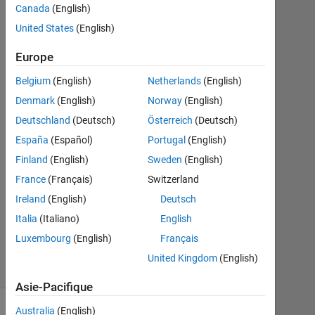
code?
Canada
(English)
United States
(English)
shlomix
Europe
22
Belgium
(English)
Netherlands
(English)
Août
2017
Denmark
(English)
Norway
(English)
1
Deutschland
(Deutsch)
Österreich
(Deutsch)
Réponse
España
(Español)
Portugal
(English)
Mise
Finland
(English)
Sweden
(English)
à
France
(Français)
Switzerland
jour
Ireland
(English)
Deutsch
23
Italia
(Italiano)
English
Août
2017
Luxembourg
(English)
Français
5 Vues
United Kingdom
(English)
(30 jours)
Asie-Pacifique
Australia
(English)