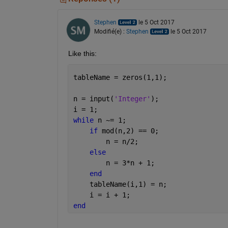
Stephen
le 5 Oct 2017
Modifié(e) :
Stephen
le 5 Oct 2017
Like this:
tableName = zeros(1,1);
n = input(
'Integer'
);
i = 1;
while 
n ~= 1;
if 
mod(n,2) == 0;
        n = n/2;
else 
        n = 3*n + 1;
end
    tableName(i,1) = n;
    i = i + 1;
end