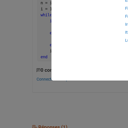
E
n = input(
'Integer'
);
F
i = 1;
while 
n ~= 1;
F
if 
mod(n,2) == 0;
I
        n = n/2;
I
else 
        n = 3*n + 1;
L
end
    i = i + 1;
end
0 commentaires
Connectez-vous pour commenter.
Réponses (1)