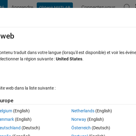
té
Apprendre
Connectez-vous
Obtenir MATLAB
t Playground
Discussions
Compétitions
Blogs
Publication
rcourir
FAQ MATLAB
Plus
e web
 column array out of the different values
tenu traduit dans votre langue (lorsqu'il est disponible) et voir les événe
ctionner la région suivante :
United States
.
oop. A new value of n is computed each t
 I put all those values into a column ar
jour 5 Oct 2017
3 Vues (30 jours)
e web dans la liste suivante :
urope
elgium
(English)
Netherlands
(English)
enmark
(English)
Norway
(English)
0 votes
Ouvrir dans MATLAB Online
eutschland
(Deutsch)
Österreich
(Deutsch)
Theme