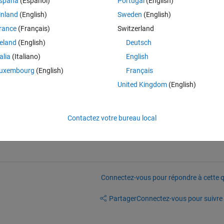
spaña
(Español)
Portugal
(English)
inland
(English)
Sweden
(English)
rance
(Français)
Switzerland
reland
(English)
Deutsch
talia
(Italiano)
English
uxembourg
(English)
Français
United Kingdom
(English)
Contactez votre bureau local
Connectez-vous pour répondre à cette q
Partager
Connectez-vous pour suivre l