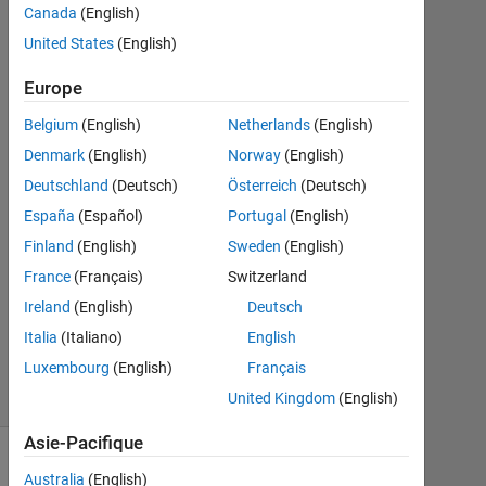
Brando
Canada
(English)
Miranda
United States
(English)
17
Europe
Oct
Belgium
(English)
Netherlands
(English)
2017
Denmark
(English)
Norway
(English)
2
Réponses
Deutschland
(Deutsch)
Österreich
(Deutsch)
España
(Español)
Portugal
(English)
Mise
Finland
(English)
Sweden
(English)
à
jour
France
(Français)
Switzerland
26
Ireland
(English)
Deutsch
Sep
Italia
(Italiano)
English
2018
Luxembourg
(English)
Français
13 Vues
(30 jours)
United Kingdom
(English)
Asie-Pacifique
Afficher
Australia
(English)