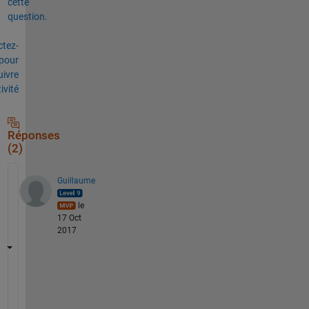
cette
question.
tez-
pour
uivre
tivité
Réponses
(2)
Guillaume
le
17 Oct
2017
s