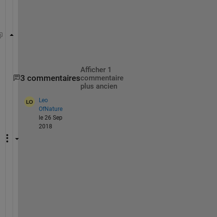
g
:
title_name = compose(
"Training Data %d"
, N_train);
Afficher 1
3 commentaires
commentaire
plus ancien
Leo
OfNature
le 26 Sep
2018
Y
e
s
, 
y