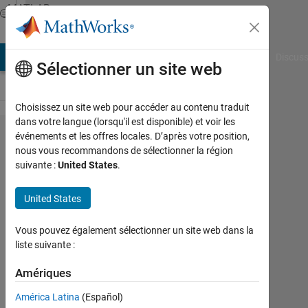
Passer au contenu
MATLAB
Answers
AB Answers
File Exchange
Cody
AI Chat Playground
Discuss
Sélectionner un site web
Choisissez un site web pour accéder au contenu traduit
dans votre langue (lorsqu'il est disponible) et voir les
How
événements et les offres locales. D’après votre position,
nous vous recommandons de sélectionner la région
do I
suivante :
United States
.
convert
a string
United States
to a
Vous pouvez également sélectionner un site web dans la
single
liste suivante :
quotes
Amériques
string?
América Latina
(Español)