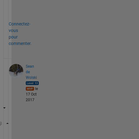
)
.
Connectez-
vous
pour
commenter.
Sean
de
Wolski
le
17 Oct
2017
titleName = 
"Training data " 
+ N_train