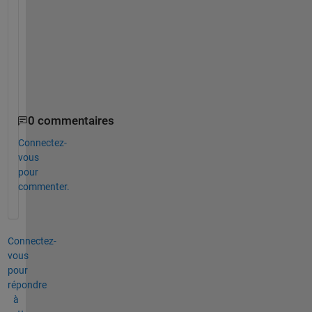
m
a
t
l
a
b
?
0 commentaires
Connectez-
vous
pour
commenter.
Connectez-
vous
pour
répondre
à