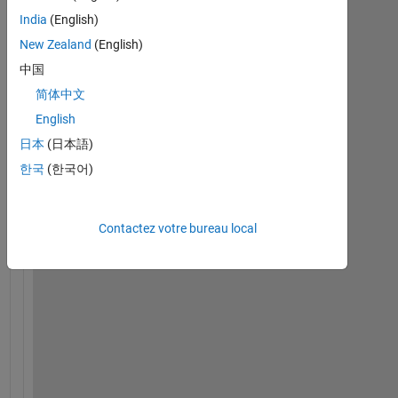
commentaires
India
(English)
plus
anciens
New Zealand
(English)
中国
简体中文
English
I 
日本
(日本語)
h
한국
(한국어)
a
v
e 
a 
Contactez votre bureau local
n
u
m
b
e
r 
N
_
t