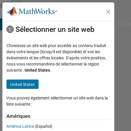
Passer au contenu
MATLAB
Answers
AB Answers
File Exchange
Cody
AI Chat Playground
Discuss
Sélectionner un site web
Choisissez un site web pour accéder au contenu traduit
dans votre langue (lorsqu'il est disponible) et voir les
timeseries -
événements et les offres locales. D’après votre position,
nous vous recommandons de sélectionner la région
duplicated
suivante :
United States
.
data and
problems
United States
trying to
Vous pouvez également sélectionner un site web dans la
sychronize
liste suivante :
2
Amériques
timeseries
with
América Latina
(Español)