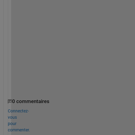
        data.nday(m)=0;
elseif 
(data.Hday(m)==1)&&(data.Month(m)==1)&&(
        data.Hday2(m)=data.Hday(m)+1;
        data.nday(m)=0;
elseif 
(data.Hday(m)==1)
        data.Hday2(m)=1;
        data.nday(m)=0;
elseif 
(data.Hday(m-1)==1)&&(data.Month(m-1)==1
        data.Hday2(m)=.5
else
        data.Hday2(m)=0;
        data.nday(m)=1;
end
end
0 commentaires
Connectez-
vous
pour
commenter.