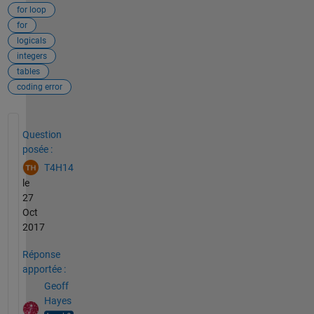
for loop
for
logicals
integers
tables
coding error
Voir également
Question
posée :
T4H14
le
27
Oct
2017
Réponse
apportée :
Geoff
Hayes