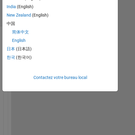
2017
India
(English)
12 Vues
New Zealand
(English)
(30 jours)
中国
简体中文
English
日本
(日本語)
한국
(한국어)
Contactez votre bureau local
I 
h
a
v
e 
t
h
e 