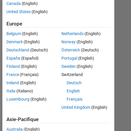
integers
Canada
(English)
or
United States
(English)
logicals"?
Europe
Belgium
(English)
Netherlands
(English)
T4H14
Denmark
(English)
Norway
(English)
27
Deutschland
(Deutsch)
Österreich
(Deutsch)
Oct
2017
España
(Español)
Portugal
(English)
1
Finland
(English)
Sweden
(English)
Réponse
France
(Français)
Switzerland
Ireland
(English)
Deutsch
Réponse
acceptée
Italia
(Italiano)
English
Luxembourg
(English)
Français
Mise
United Kingdom
(English)
à
jour
Asie-Pacifique
27
Oct
Australia
(English)