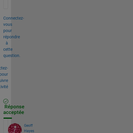
Connectez-
vous
pour
répondre
à
cette
question.
tez-
pour
uivre
tivité
Réponse
acceptée
Geoff
Hayes