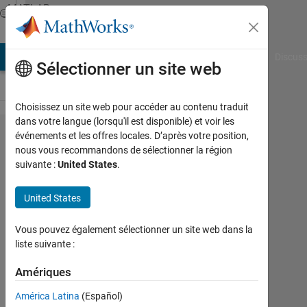
Passer au contenu
MATLAB
Answers
AB Answers
File Exchange
Cody
AI Chat Playground
Discuss
Sélectionner un site web
Choisissez un site web pour accéder au contenu traduit
dans votre langue (lorsqu'il est disponible) et voir les
Why do I
événements et les offres locales. D’après votre position,
nous vous recommandons de sélectionner la région
get a for
suivante :
United States
.
loop error
"Subscript
United States
indices
Vous pouvez également sélectionner un site web dans la
must
liste suivante :
either be
Amériques
real
positive
América Latina
(Español)