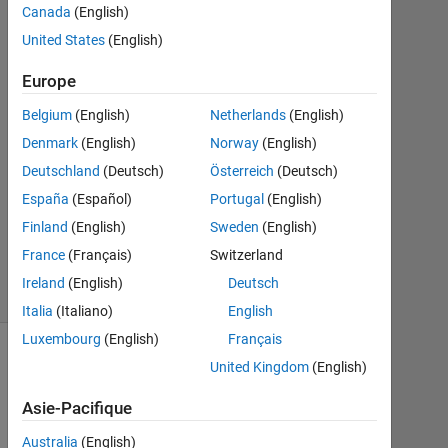
13
Canada
(English)
Nov
United States
(English)
2017
1
Europe
Réponse
Belgium
(English)
Netherlands
(English)
Mise
Denmark
(English)
Norway
(English)
à
Deutschland
(Deutsch)
Österreich
(Deutsch)
jour
España
(Español)
Portugal
(English)
14
Finland
(English)
Sweden
(English)
Juin
2026
France
(Français)
Switzerland
13 Vues
Ireland
(English)
Deutsch
(30 jours)
Italia
(Italiano)
English
Luxembourg
(English)
Français
United Kingdom
(English)
Asie-Pacifique
Australia
(English)