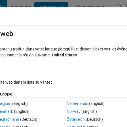
té
Apprendre
Connectez-vous
Obtenir MATLAB
t Playground
Discussions
Compétitions
Blogs
Publication
rcourir
FAQ MATLAB
Plus
e web
er between 9.9775 and 10.0225?
tenu traduit dans votre langue (lorsqu'il est disponible) et voir les événe
ctionner la région suivante :
United States
.
Mise à jour 15 Nov 2017
3 Vues (30 jours)
e web dans la liste suivante :
Afficher commentaires plus
urope
elgium
(English)
Netherlands
(English)
0 votes
enmark
(English)
Norway
(English)
. I need my input values to change randomly between 9.9775 and 10.022
eutschland
(Deutsch)
Österreich
(Deutsch)