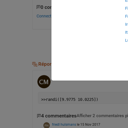
E
0 commentaires
F
Connectez-vous pour commenter.
F
I
I
L
Réponses (1)
Chandrasekhar
le 15 Nov 2017
>>randi([9.9775 10.0225])
4 commentaires
Afficher 2 commentaires p
friedl hulsmans
le 15 Nov 2017