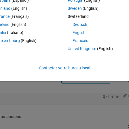
spaña
(Español)
Portugal
(English)
inland
(English)
Sweden
(English)
rance
(Français)
Switzerland
reland
(English)
Deutsch
talia
(Italiano)
English
Connectez-vous pour répondre à cette q
uxembourg
(English)
Français
United Kingdom
(English)
Partager
Connectez-vous pour suivre l
Contactez votre bureau local
0 votes
Ouvrir dans MATLAB Online
Theme
lus anciens