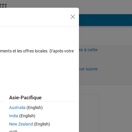
Plus
Connectez-vous pour répondre à cette
ments et les offres locales. D’après votre
question.
Partager
Connectez-vous pour suivre
l’activité
 anciens
Asie-Pacifique
Question posée :
Australia
(English)
friedl hulsmans
India
(English)
le 15 Nov 2017
5. 
New Zealand
(English)
Commenté :