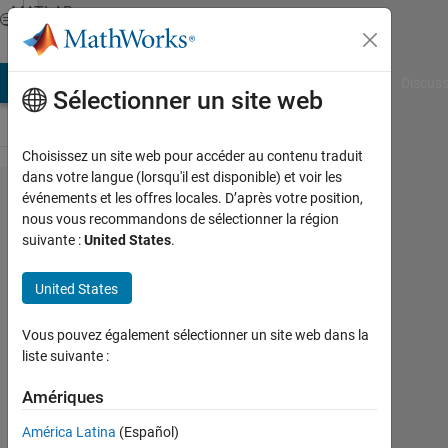
Passer au contenu
MATLAB
Answers
AB Answers
File Exchange
Cody
AI Chat Playground
Discuss
Sélectionner un site web
Choisissez un site web pour accéder au contenu traduit
dans votre langue (lorsqu'il est disponible) et voir les
Kernel
événements et les offres locales. D’après votre position,
nous vous recommandons de sélectionner la région
Density
suivante :
United States
.
estimation
with
United States
chosen
Vous pouvez également sélectionner un site web dans la
bandwidth,
liste suivante :
then
Amériques
normalize
the density
América Latina
(Español)