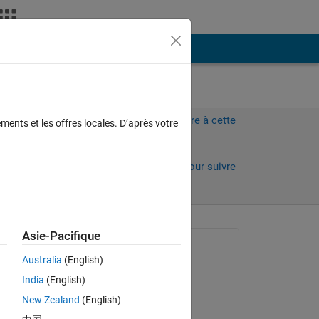
Plus
Connectez-vous pour répondre à cette
ments et les offres locales. D’après votre
question.
Partager
Connectez-vous pour suivre
l’activité
Asie-Pacifique
Question posée :
Australia
(English)
Stefan M
India
(English)
le 15 Déc 2017
New Zealand
(English)
Commenté :