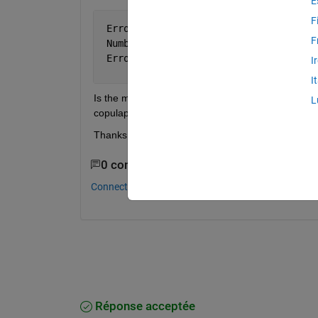
E
F
 Error 
using mvtcdf (line 195)
F
 Number 
of dimensions must be less tha
 Error 
in copulacdf (line 75)
I
        p = mvtcdf(tinv(u,nu),Rho,nu);
I
Is the maximum number of dimensions for this calc
L
copulapdf method.
Thanks in advance for your help.
0 commentaires
Connectez-vous pour commenter.
Réponse acceptée