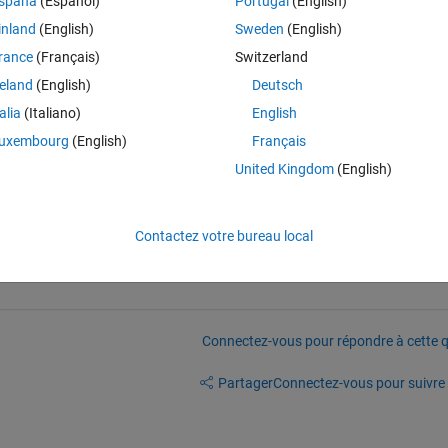
spaña
(Español)
Portugal
(English)
Theme
inland
(English)
Sweden
(English)
rance
(Français)
Switzerland
n or equal to 25.
reland
(English)
Deutsch
talia
(Italiano)
English
ulation really 25? The same input parameters are working for the 
uxembourg
(English)
Français
United Kingdom
(English)
Contactez votre bureau local
Connectez-vous pour répondre à cette q
Partager
Connectez-vous pour suivre l