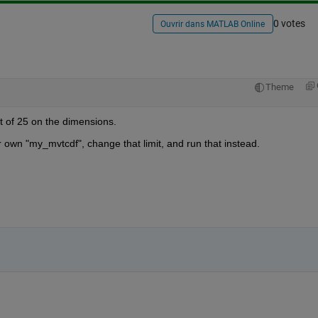
0 votes
Ouvrir dans MATLAB Online
Theme
mit of 25 on the dimensions.
r own "my_mvtcdf", change that limit, and run that instead.