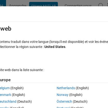
té
Apprendre
Connectez-vous
Obtenir MATLAB
t Playground
Discussions
Compétitions
Blogs
Publication
rcourir
FAQ MATLAB
Plus
e web
for copulacdf('t', U, rho, nu)
tenu traduit dans votre langue (lorsqu'il est disponible) et voir les événe
ctionner la région suivante :
United States
.
se acceptée
Mise à jour 18 Déc 2017
10 Vues (30 jours)
e web dans la liste suivante :
urope
elgium
(English)
Netherlands
(English)
0 votes
Ouvrir dans MATLAB Online
enmark
(English)
Norway
(English)
eutschland
(Deutsch)
Österreich
(Deutsch)
 a gof test, but got this error: