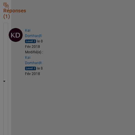
Réponses
(1)
Kai
Domhardt
le 8
Fév 2018
Modifié(e) :
Kai
Domhardt
le 8
Fév 2018
Y
o
u
r 
s
i