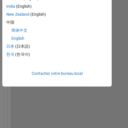
India
(English)
I 
New Zealand
(English)
h
中国
a
v
简体中文
e 
English
a 
日本
(日本語)
s
i
한국
(한국어)
g
n
a
Contactez votre bureau local
l 
t
h
a
t 
I
'
m 
t