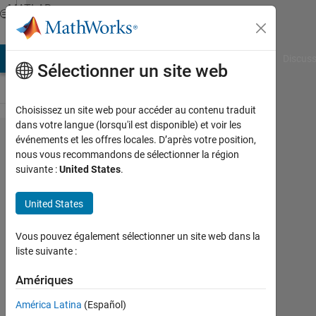
Passer au contenu
MATLAB
Answers
AB Answers
File Exchange
Cody
AI Chat Playground
Discuss
Sélectionner un site web
Choisissez un site web pour accéder au contenu traduit
dans votre langue (lorsqu'il est disponible) et voir les
Create
événements et les offres locales. D’après votre position,
nous vous recommandons de sélectionner la région
a time
suivante :
United States
.
delayed
cosine
United States
function
Vous pouvez également sélectionner un site web dans la
liste suivante :
Wes
Madere
Amériques
8
América Latina
(Español)
Fév