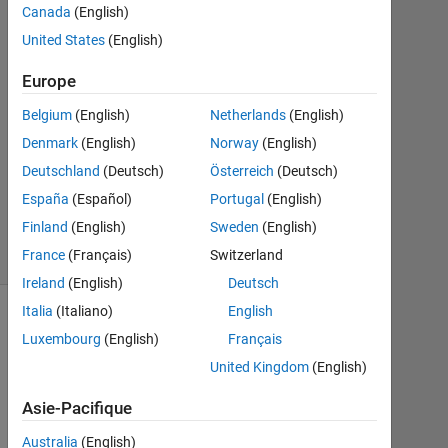
Canada
(English)
2018
1
United States
(English)
Réponse
Europe
Mise
Belgium
(English)
Netherlands
(English)
à
Denmark
(English)
Norway
(English)
jour
22
Deutschland
(Deutsch)
Österreich
(Deutsch)
Fév
España
(Español)
Portugal
(English)
2018
Finland
(English)
Sweden
(English)
26 Vues
France
(Français)
Switzerland
(30 jours)
Ireland
(English)
Deutsch
Italia
(Italiano)
English
Luxembourg
(English)
Français
United Kingdom
(English)
Asie-Pacifique
Australia
(English)