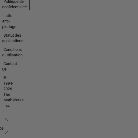
Politique de
confidentialité
Lutte
anti-
piratage
Statut des
applications
Conditions
d՚utilisation
Contact
Us
©
1994-
2026
The
MathWorks,
Inc.
ectionner un site web
ce