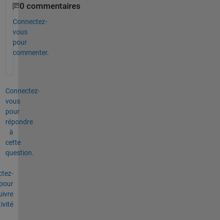
0 commentaires
Connectez-
vous
pour
commenter.
Connectez-
vous
pour
répondre
à
cette
question.
tez-
pour
uivre
tivité