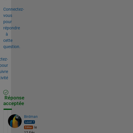
Connectez-
vous
pour
répondre
à
cette
question.
tez-
pour
uivre
tivité
Réponse
acceptée
Birdman
le
12 Fév