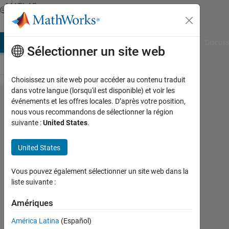
Passer au contenu
MATLAB
Answers
AB Answers
File Exchange
Cody
AI Chat Playground
Discuss
Sélectionner un site web
Choisissez un site web pour accéder au contenu traduit
dans votre langue (lorsqu'il est disponible) et voir les
Simulink
événements et les offres locales. D’après votre position,
nous vous recommandons de sélectionner la région
- how to
suivante :
United States
.
access
time-
United States
series
Vous pouvez également sélectionner un site web dans la
data
liste suivante :
loaded
Amériques
via a
"From
América Latina
(Español)