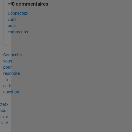
0 commentaires
Connectez-
vous
pour
commenter.
Connectez-
vous
pour
répondre
à
cette
question.
tez-
pour
uivre
tivité