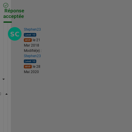
Réponse
acceptée
Stephen23
le 21
Mar 2018
Modifié(e) :
Stephen23
le 28
Mai 2020
>> D = regexprep(C,
'\S+'
,
'$&,'
);
>> D{:}
ans = 0,           0,         0.1,   0.0016892,    
ans = 0.4, -8.2671e-05,         0.5, -0.00012313,  
ans = 0.8, -0.00023696,         0.9, -0.00027131,