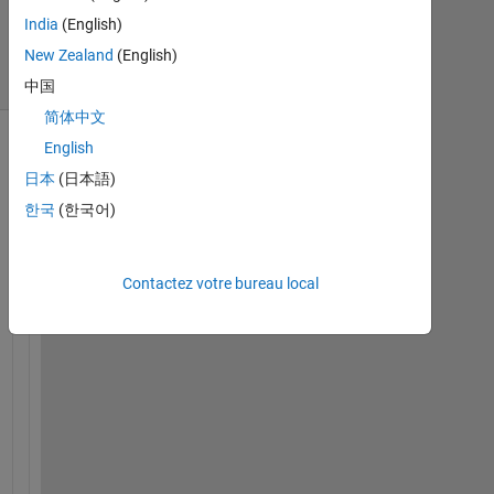
Mai
India
(English)
2020
6 Vues
New Zealand
(English)
(30 jours)
中国
简体中文
English
日本
(日本語)
한국
(한국어)
Contactez votre bureau local
H
i 
a
l
l
,