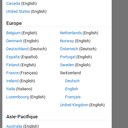
of a
Canada
(English)
matrix?
United States
(English)
Europe
Xiaohan
Belgium
(English)
Netherlands
(English)
Du
Denmark
(English)
Norway
(English)
21
Deutschland
(Deutsch)
Österreich
(Deutsch)
Mar
España
(Español)
Portugal
(English)
2018
Finland
(English)
Sweden
(English)
1
Réponse
France
(Français)
Switzerland
Ireland
(English)
Deutsch
Réponse
Italia
(Italiano)
English
acceptée
Luxembourg
(English)
Français
Mise
United Kingdom
(English)
à
Asie-Pacifique
jour
28
Australia
(English)