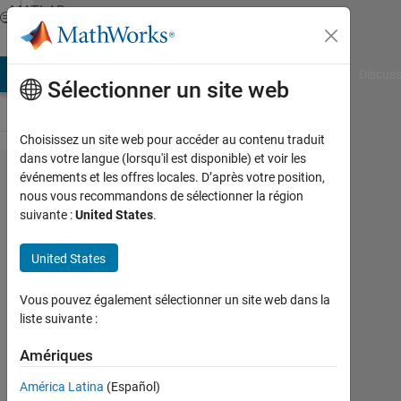
Passer au contenu
MATLAB
Answers
AB Answers
File Exchange
Cody
AI Chat Playground
Discuss
Sélectionner un site web
Choisissez un site web pour accéder au contenu traduit
dans votre langue (lorsqu'il est disponible) et voir les
What's
événements et les offres locales. D’après votre position,
nous vous recommandons de sélectionner la région
the best
suivante :
United States
.
way to
add
United States
semi-
Vous pouvez également sélectionner un site web dans la
colons
liste suivante :
after
Amériques
each
element
América Latina
(Español)