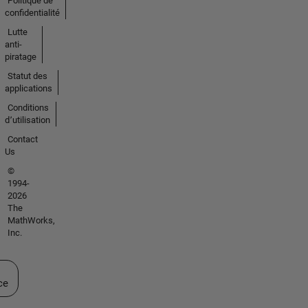
Politique de
confidentialité
Lutte
anti-
piratage
Statut des
applications
Conditions
d՚utilisation
Contact
Us
©
1994-
2026
The
MathWorks,
Inc.
ectionner un site web
ce