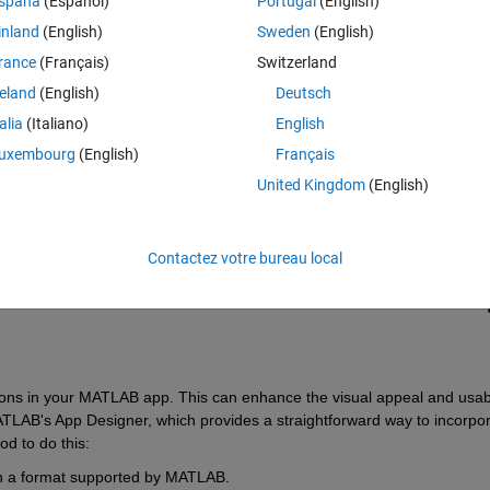
spaña
(Español)
Portugal
(English)
inland
(English)
Sweden
(English)
rance
(Français)
Switzerland
reland
(English)
Deutsch
talia
(Italiano)
English
Connectez-vous pour répondre à cette q
uxembourg
(English)
Français
United Kingdom
(English)
Partager
Connectez-vous pour suivre l
Contactez votre bureau local
0 votes
cons in your MATLAB app. This can enhance the visual appeal and usabil
ATLAB's App Designer, which provides a straightforward way to incorpor
d to do this:
in a format supported by MATLAB.