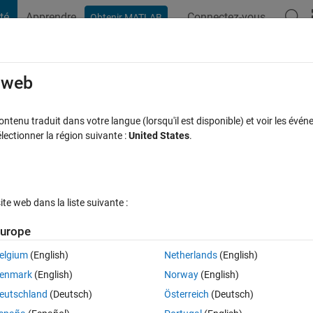
té
Apprendre
Connectez-vous
Obtenir MATLAB
t Playground
Discussions
Compétitions
Blogs
Publication
rcourir
FAQ MATLAB
Plus
e web
mport images?
tenu traduit dans votre langue (lorsqu'il est disponible) et voir les événe
ctionner la région suivante :
United States
.
ise à jour 5 Nov 2024
4 Vues (30 jours)
e web dans la liste suivante :
urope
elgium
(English)
Netherlands
(English)
0 votes
enmark
(English)
Norway
(English)
ant the user to have an option of planet but would like to have icons of t
eutschland
(Deutsch)
Österreich
(Deutsch)
f so, what would the general method be?