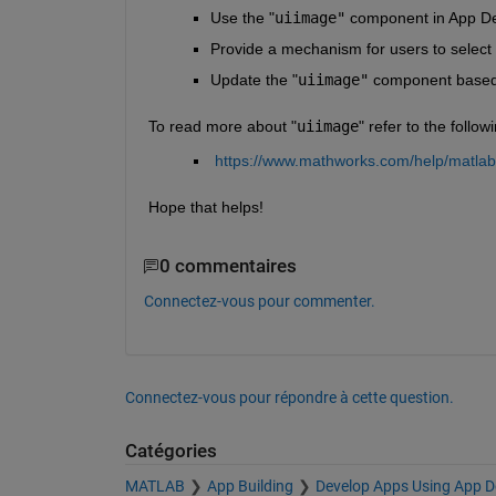
Use the
 "
uiimage"
component in App De
Provide a mechanism for users to select 
Update the
 "
uiimage"
component based 
To read more about "
uiimage
" refer to the follo
https://www.mathworks.com/help/matlab/
Hope that helps!
0 commentaires
Connectez-vous pour commenter.
Connectez-vous pour répondre à cette question.
Catégories
MATLAB
App Building
Develop Apps Using App D