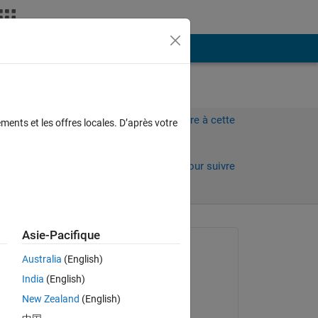
Plus
Connectez-vous pour répondre à cette
ments et les offres locales. D’après votre
question.
Partager
Connectez-vous pour suivre
l’activité
Asie-Pacifique
Question posée :
Australia
(English)
Rachael Cowell
India
(English)
le 10 Avr 2018
he 
New Zealand
(English)
Réponse apportée :