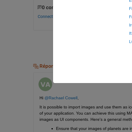
E
0 commentaires
F
Connectez-vous pour commenter.
F
I
I
L
Réponses (1)
Vidhi Agarwal
le 5 Nov 2024
Hi 
@Rachael Cowell
,
It is possible to import images and use them as i
of your application. You can achieve this using M
images as UI components. Here's a general metho
Ensure that your images of planets are 