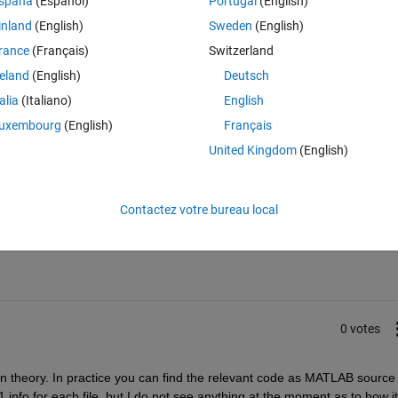
spaña
(Español)
Portugal
(English)
ork.
inland
(English)
Sweden
(English)
rance
(Français)
Switzerland
reland
(English)
Deutsch
talia
(Italiano)
English
uxembourg
(English)
Français
United Kingdom
(English)
Connectez-vous pour répondre à cette q
Contactez votre bureau local
Partager
Connectez-vous pour suivre l
0 votes
 in theory. In practice you can find the relevant code as MATLAB source i
info for each file, but I do not see anything at the moment as to how it a