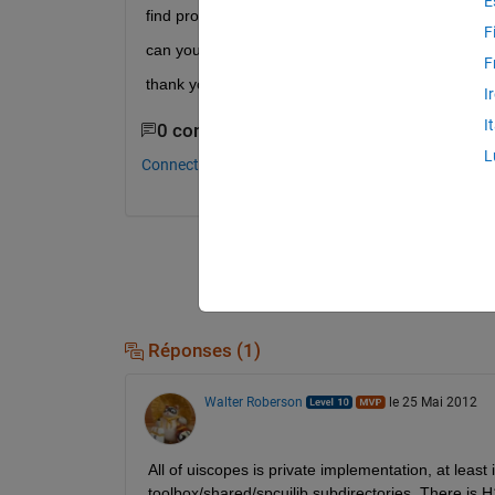
E
find proper documentation for the uiscope.framew
F
can you give me a hint on that?
F
thank you very much, philipp
I
I
0 commentaires
L
Connectez-vous pour commenter.
Réponses (1)
Walter Roberson
le 25 Mai 2012
All of uiscopes is private implementation, at least
toolbox/shared/spcuilib subdirectories. There is H1 