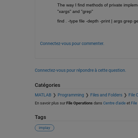
The way I find methods of private implemen
"xargs" and "grep"
find . -type file -depth -print | args grep
Connectez-vous pour commenter.
Connectez-vous pour répondre à cette question.
Catégories
MATLAB
Programming
Files and Folders
File 
En savoir plus sur
File Operations
dans
Centre d'aide
et
Fil
Tags
implay