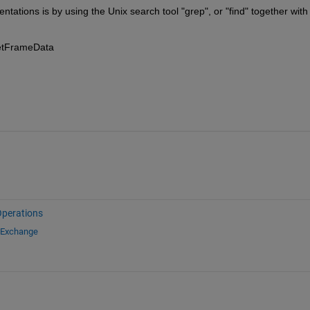
tations is by using the Unix search tool "grep", or "find" together with 
 getFrameData
Operations
e Exchange