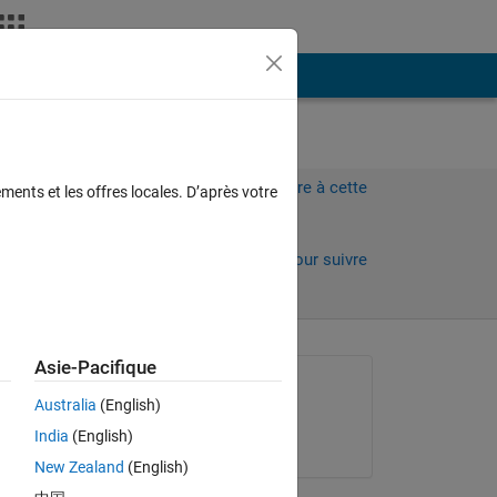
Plus
Connectez-vous pour répondre à cette
ments et les offres locales. D’après votre
question.
Partager
Connectez-vous pour suivre
l’activité
Asie-Pacifique
Question posée :
Australia
(English)
Philipp
India
(English)
le 25 Mai 2012
New Zealand
(English)
n 