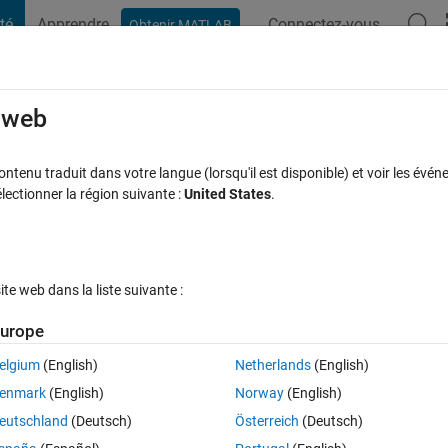
té
Apprendre
Connectez-vous
Obtenir MATLAB
t Playground
Discussions
Compétitions
Blogs
Publication
rcourir
FAQ MATLAB
Plus
e web
ation
tenu traduit dans votre langue (lorsqu'il est disponible) et voir les événe
ctionner la région suivante :
United States
.
0 jours)
e web dans la liste suivante :
urope
elgium
(English)
Netherlands
(English)
0 votes
enmark
(English)
Norway
(English)
eutschland
(Deutsch)
Österreich
(Deutsch)
the current frame to the workspace. therefore i am wondering where i ca