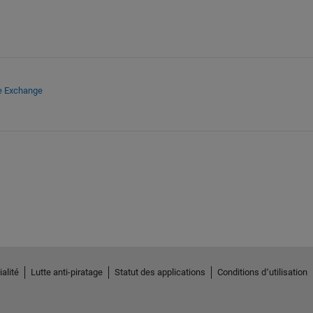
le Exchange
alité
Lutte anti-piratage
Statut des applications
Conditions d՚utilisation