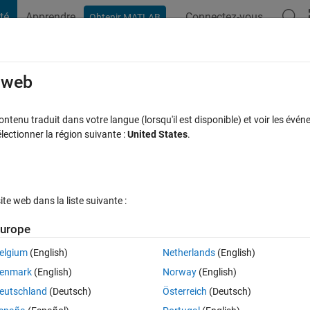
té
Apprendre
Connectez-vous
Obtenir MATLAB
t Playground
Discussions
Compétitions
Blogs
Publication
rcourir
FAQ MATLAB
Plus
e web
Circle with n_sectors
tenu traduit dans votre langue (lorsqu'il est disponible) et voir les événe
ctionner la région suivante :
United States
.
Mise à jour 1 Sep 2020
ses
56 Vues (30 jours)
e web dans la liste suivante :
Afficher commentaires plus
urope
elgium
(English)
Netherlands
(English)
0 votes
enmark
(English)
Norway
(English)
cle with radius R=500, that is divided evenly into n_sectrors. Also I wa
eutschland
(Deutsch)
Österreich
(Deutsch)
 exceed 50m. How can I do this?