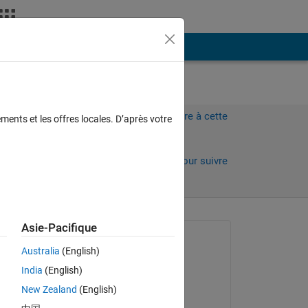
Plus
Connectez-vous pour répondre à cette
ments et les offres locales. D’après votre
question.
Partager
Connectez-vous pour suivre
l’activité
 anciens
Asie-Pacifique
Question posée :
Australia
(English)
Eman Bany Salameh
India
(English)
le 13 Avr 2018
nt 
New Zealand
(English)
Commenté :