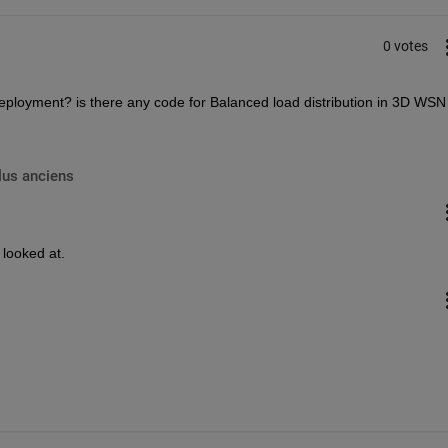
0 votes
ployment? is there any code for Balanced load distribution in 3D WSN 
lus anciens
e looked at.