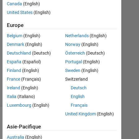
Kaya
Canada
(English)
24
United States
(English)
Avr
2018
Europe
1
Réponse
Belgium
(English)
Netherlands
(English)
Denmark
(English)
Norway
(English)
Mise
Deutschland
(Deutsch)
Österreich
(Deutsch)
à
España
(Español)
Portugal
(English)
jour
25
Finland
(English)
Sweden
(English)
Avr
France
(Français)
Switzerland
2018
Ireland
(English)
Deutsch
30 Vues
Italia
(Italiano)
English
(30 jours)
Luxembourg
(English)
Français
United Kingdom
(English)
Asie-Pacifique
Australia
(English)