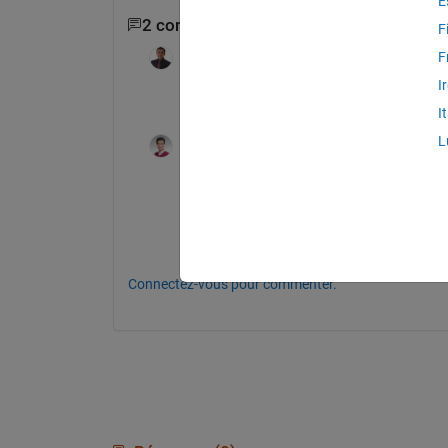
E
2 commentaires
F
KALYAN ACHARJYA
le 21 Mai 2018
F
I
Look here
I
L
Akira Agata
le 22 Mai 2018
Even assuming the AWGN (Additive White 
depends on modulation format. Please loo
Bit Error Rate (BER): Theoretical Resul
Connectez-vous pour commenter.