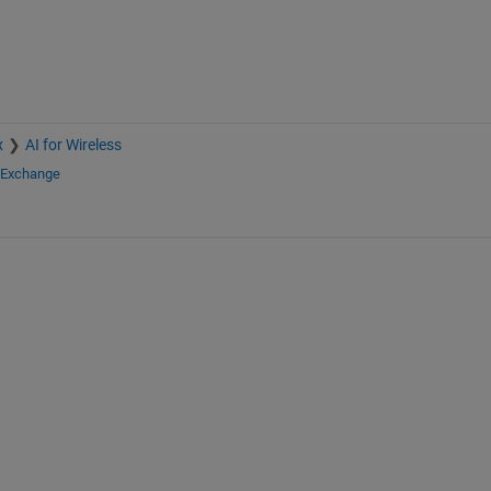
x
AI for Wireless
e Exchange