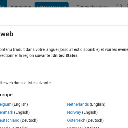
té
Apprendre
Connectez-vous
Obtenir MATLAB
t Playground
Discussions
Compétitions
Blogs
Publication
rcourir
FAQ MATLAB
Plus
e web
ta obtained
tenu traduit dans votre langue (lorsqu'il est disponible) et voir les événe
ctionner la région suivante :
United States
.
 jour 22 Mai 2018
25 Vues (30 jours)
e web dans la liste suivante :
urope
elgium
(English)
Netherlands
(English)
0 votes
enmark
(English)
Norway
(English)
d signal [dimensions 130 x 1]. I need to plot BER/SNR curve for it. I ha
eutschland
(Deutsch)
Österreich
(Deutsch)
oint on how to do it. Please help!! Thanks in advance.