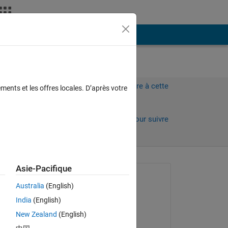
Plus
Connectez-vous pour répondre à cette
ments et les offres locales. D’après votre
question.
Partager
Connectez-vous pour suivre
l’activité
Asie-Pacifique
Question posée :
Australia
(English)
Abirami
India
(English)
le 21 Mai 2018
ve 
New Zealand
(English)
Commenté :