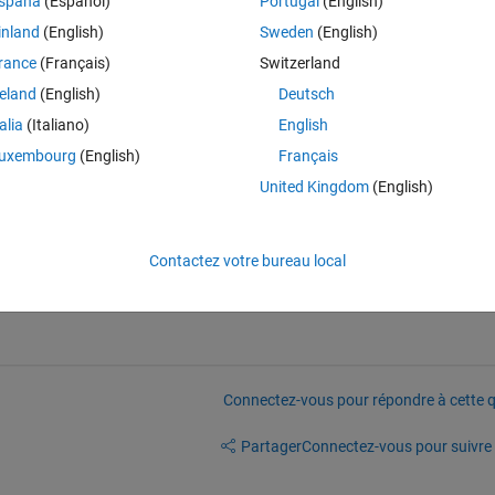
spaña
(Español)
Portugal
(English)
inland
(English)
Sweden
(English)
rance
(Français)
Switzerland
reland
(English)
Deutsch
talia
(Italiano)
English
uxembourg
(English)
Français
United Kingdom
(English)
Gaussian Noise) condition, 'BER - SNR' or 'BER - Eb/N0' curve shape 
k at the following page.
Contactez votre bureau local
ts
Connectez-vous pour répondre à cette q
Partager
Connectez-vous pour suivre l