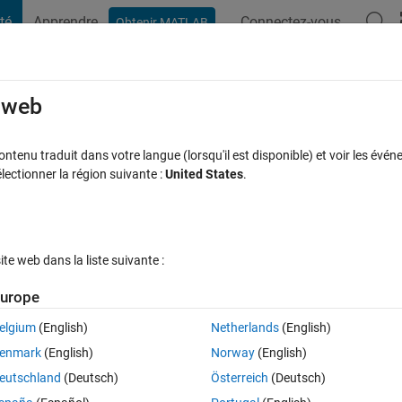
té
Apprendre
Connectez-vous
Obtenir MATLAB
t Playground
Discussions
Compétitions
Blogs
Publication
rcourir
FAQ MATLAB
Plus
e web
of different subclasses into the propert
tenu traduit dans votre langue (lorsqu'il est disponible) et voir les événe
ctionner la région suivante :
United States
.
Réponse acceptée
Mise à jour 25 Mai 2018
7 Vues (30 jours)
e web dans la liste suivante :
urope
elgium
(English)
Netherlands
(English)
0 votes
enmark
(English)
Norway
(English)
eutschland
(Deutsch)
Österreich
(Deutsch)
 I have a "board" class with a "player" attribute. This attribute is a list o