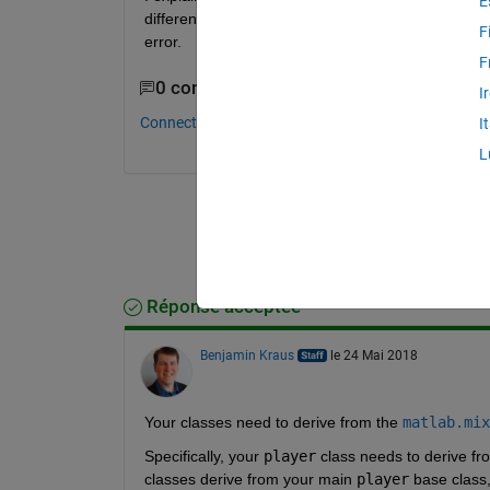
E
different objects of the "human player" class. If I wa
F
error.
F
0 commentaires
I
Connectez-vous pour commenter.
I
L
Réponse acceptée
Benjamin Kraus
le 24 Mai 2018
Your classes need to derive from the
matlab.mix
Specifically, your
player
 class needs to derive fr
classes derive from your main
player
 base class,