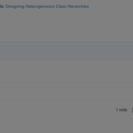
ls:
Designing Heterogeneous Class Hierarchies
1 vote