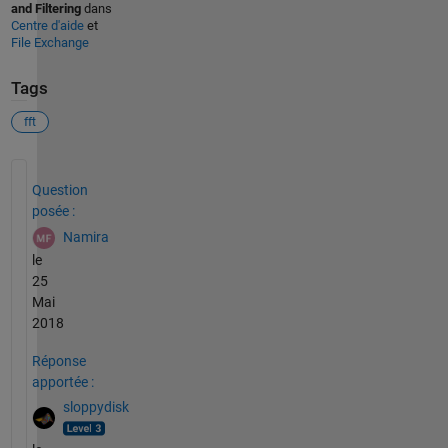
and Filtering
dans
Centre d'aide
et
File Exchange
Tags
fft
Voir également
Question
posée :
Namira
le
25
Mai
2018
Réponse
apportée :
sloppydisk