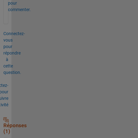
pour
commenter.
Connectez-
vous
pour
répondre
à
cette
question.
tez-
pour
uivre
tivité
Réponses
(1)