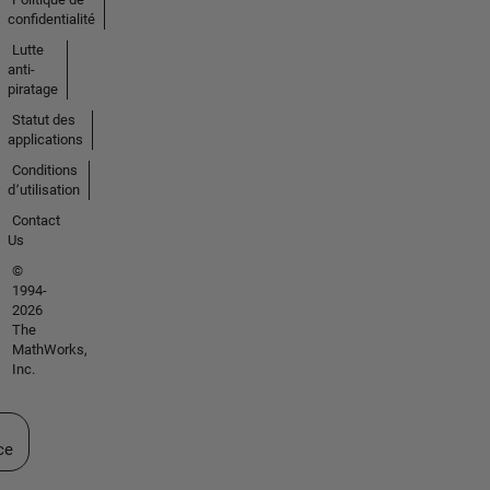
confidentialité
Lutte
anti-
piratage
Statut des
applications
Conditions
d՚utilisation
Contact
Us
©
1994-
2026
The
MathWorks,
Inc.
ectionner un site web
ce