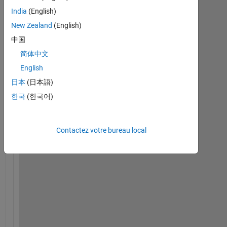
m 
India
(English)
t
r
New Zealand
(English)
y
中国
i
简体中文
n
g 
English
t
日本
(日本語)
o 
한국
(한국어)
p
l
o
Contactez votre bureau local
t 
p
o
w
e
r 
o
f 
s
i