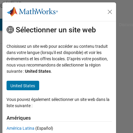
Passer au contenu
MATLAB
Answers
AB Answers
File Exchange
Cody
AI Chat Playground
Discuss
Sélectionner un site web
Choisissez un site web pour accéder au contenu traduit
dans votre langue (lorsqu'il est disponible) et voir les
FFT of
événements et les offres locales. D’après votre position,
nous vous recommandons de sélectionner la région
sine
suivante :
United States
.
function
United States
Namira
Vous pouvez également sélectionner un site web dans la
25
liste suivante :
Mai
2018
Amériques
1
Réponse
América Latina
(Español)