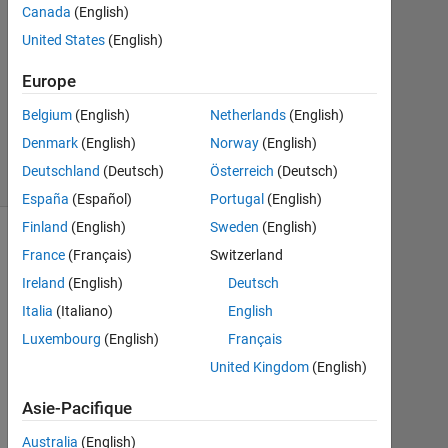
Canada
(English)
Mise
United States
(English)
à
jour
Europe
25
Mai
Belgium
(English)
Netherlands
(English)
2018
Denmark
(English)
Norway
(English)
8 Vues
Deutschland
(Deutsch)
Österreich
(Deutsch)
(30 jours)
España
(Español)
Portugal
(English)
Finland
(English)
Sweden
(English)
France
(Français)
Switzerland
Ireland
(English)
Deutsch
Italia
(Italiano)
English
Luxembourg
(English)
Français
United Kingdom
(English)
Asie-Pacifique
I 
a
Australia
(English)