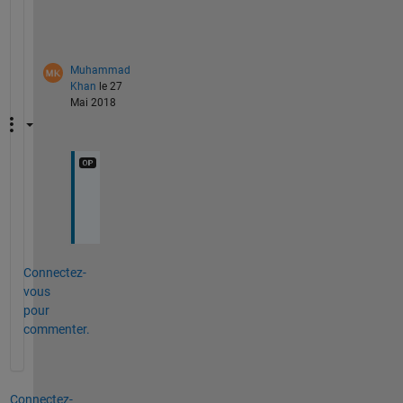
t
.
Muhammad
Khan
le 27
Mai 2018
O
k
Connectez-
vous
pour
commenter.
Connectez-