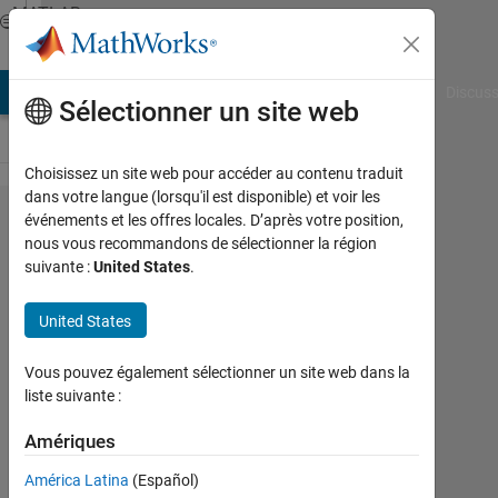
Passer au contenu
MATLAB
Answers
AB Answers
File Exchange
Cody
AI Chat Playground
Discuss
Sélectionner un site web
Choisissez un site web pour accéder au contenu traduit
dans votre langue (lorsqu'il est disponible) et voir les
This code
événements et les offres locales. D’après votre position,
nous vous recommandons de sélectionner la région
runs on
suivante :
United States
.
other
computers
United States
but when I
Vous pouvez également sélectionner un site web dans la
run on
liste suivante :
win7 32
Amériques
bit
operating
América Latina
(Español)