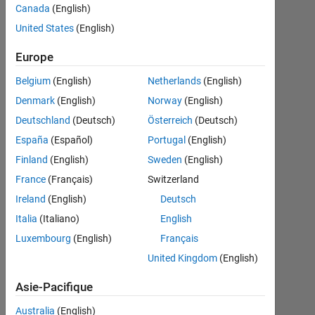
system
Canada
(English)
the code It
United States
(English)
does not
Europe
works and
Belgium
(English)
Netherlands
(English)
give error
Denmark
(English)
Norway
(English)
Warning:
Deutschland
(Deutsch)
Österreich
(Deutsch)
Unable to
España
(Español)
Portugal
(English)
determine
Finland
(English)
Sweden
(English)
the
France
(Français)
Switzerland
number of
Ireland
(English)
Deutsch
frames in
Italia
(Italiano)
English
this file.
Luxembourg
(English)
Français
United Kingdom
(English)
Muhammad
Asie-Pacifique
Khan
25
Australia
(English)