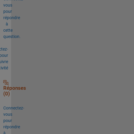
vous
pour
répondre
à
cette
question.
tez-
pour
uivre
tivité
Réponses
(0)
Connectez-
vous
pour
répondre
à