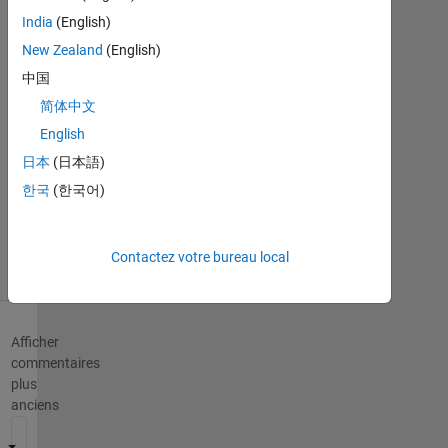
Mai
India
(English)
2018
New Zealand
(English)
0
Réponses
中国
简体中文
Mise
English
à
jour
日本
(日本語)
27
한국
(한국어)
Mai
2018
7 Vues
Contactez votre bureau local
(30 jours)
Afficher
commentaires
plus
anciens