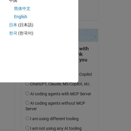
中国
Greg Dionne
简体中文
le 26 Juin 2018
English
日本
(日本語)
한국
(한국어)
f 