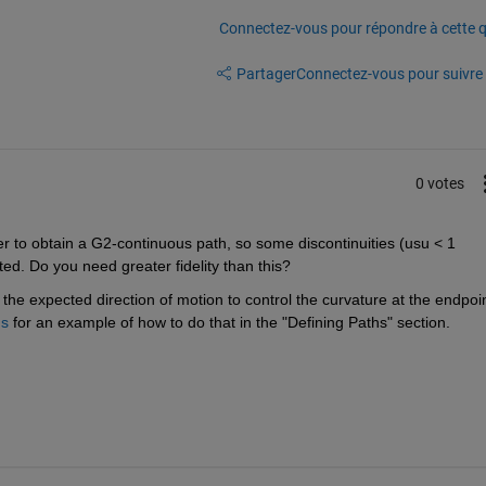
Connectez-vous pour répondre à cette q
Partager
Connectez-vous pour suivre l
0 votes
er to obtain a G2-continuous path, so some discontinuities (usu < 1 
ed. Do you need greater fidelity than this?
 the expected direction of motion to control the curvature at the endpoin
hs
 for an example of how to do that in the "Defining Paths" section.