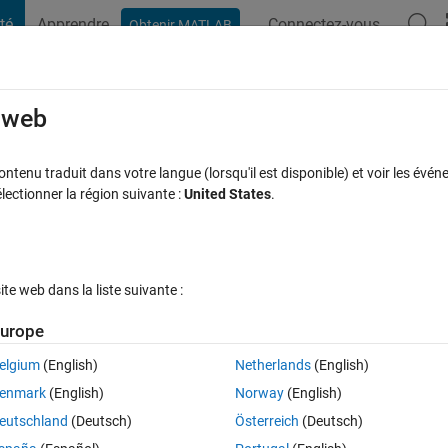
té
Apprendre
Connectez-vous
Obtenir MATLAB
t Playground
Discussions
Compétitions
Blogs
Publication
rcourir
FAQ MATLAB
Plus
e web
();
tenu traduit dans votre langue (lorsqu'il est disponible) et voir les événe
ctionner la région suivante :
United States
.
r 26 Juin 2018
6 Vues (30 jours)
e web dans la liste suivante :
urope
elgium
(English)
Netherlands
(English)
0 votes
enmark
(English)
Norway
(English)
eutschland
(Deutsch)
Österreich
(Deutsch)