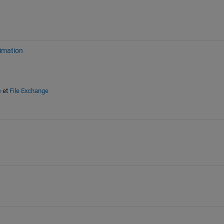
imation
e
et
File Exchange