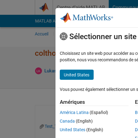
Passer au contenu
Centre d’aide MATLAB
Communau
MATLAB Answers
File Exchange
Cody
AI Cha
Accueil
Poser une question
Répondre
Pa
Sélectionner un sit
colthoid fitting using trajectory
Choisissez un site web pour accéder au con
position, nous vous recommandons de séle
Mise à jou
Lukas
7 Juin 2018
1 Réponse
United States
Vous pouvez également sélectionner un sit
Amériques
E
América Latina
(Español)
B
Canada
(English)
D
Test_Trajectory.m
United States
(English)
D