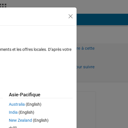
Plus
Connectez-vous pour répondre à cette
ments et les offres locales. D’après votre
question.
Partager
Connectez-vous pour suivre
l’activité
Asie-Pacifique
Question posée :
Australia
(English)
Lukas
India
(English)
le 7 Juin 2018
New Zealand
(English)
Modifié(e) :