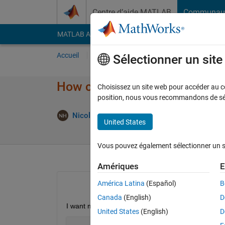
Passer au contenu
Centre d’aide MATLAB
Communau
MATLAB Answers
File Exchange
Cody
AI Cha
Accueil
Poser une question
Répondre
Pa
Sélectionner un sit
How can I define a variable w
Choisissez un site web pour accéder au con
position, nous vous recommandons de séle
Réponse
Nicole
13 Août 2018
1 Réponse
United States
Vous pouvez également sélectionner un sit
Amériques
E
América Latina
(Español)
B
Canada
(English)
D
I want my script to create new variables whose n
United States
(English)
D