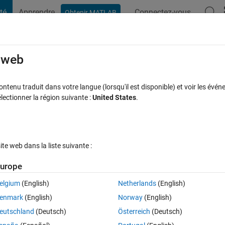
té
Apprendre
Connectez-vous
Obtenir MATLAB
t Playground
Discussions
Compétitions
Blogs
Publication
rcourir
FAQ MATLAB
Plus
e web
ith a name based on an input?
tenu traduit dans votre langue (lorsqu'il est disponible) et voir les événe
ctionner la région suivante :
United States
.
 acceptée
Mise à jour 14 Août 2018
11 Vues (30 jours)
e web dans la liste suivante :
Afficher commentaires plus
urope
elgium
(English)
Netherlands
(English)
0 votes
Ouvrir dans MATLAB Online
enmark
(English)
Norway
(English)
ames depend on an input, e.g.:
eutschland
(Deutsch)
Österreich
(Deutsch)
Theme