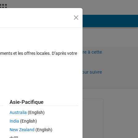
Plus
Connectez-vous pour répondre à cette
ments et les offres locales. D’après votre
question.
Partager
Connectez-vous pour suivre
l’activité
 anciens
Asie-Pacifique
Question posée :
Australia
(English)
Nicole
India
(English)
le 13 Août 2018
New Zealand
(English)
Commenté :
Copy