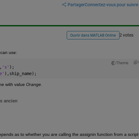
Partager
Connectez-vous pour suivre l
2 votes
Ouvrir dans MATLAB Online
 can use:
Theme
,
's'
);
e'
),ship_name);
me
 with value
Orange
.
s ancien
epends as to whether you are calling the assignin function from a script 