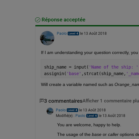
Réponse acceptée
Paolo
le 13 Août 2018
If I am understanding your question correctly, you
ship_name = input(
'Name of the ship: '
assignin(
'base'
,strcat(ship_name,
'_nam
Will create a variable named such as
Orange_na
3 commentaires
Afficher 1 commentaire plu
Paolo
le 13 Août 2018
Modifié(e) :
Paolo
le 13 Août 2018
You are welcome, happy to help.
The usage of the
base
 or
caller
 options d