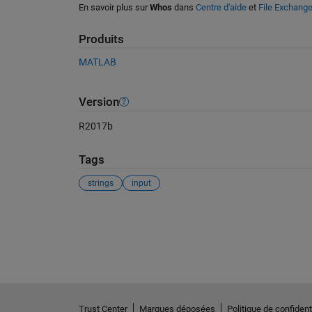
En savoir plus sur
Whos
dans
Centre d'aide
et
File Exchang
Produits
MATLAB
Version
R2017b
Tags
strings
input
Voir également
Trust Center
Marques déposées
Politique de confidenti