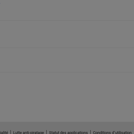
e
alité
Lutte anti-piratage
Statut des applications
Conditions d՚utilisation