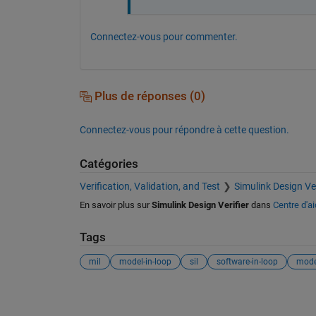
Connectez-vous pour commenter.
Plus de réponses (0)
Connectez-vous pour répondre à cette question.
Catégories
Verification, Validation, and Test
Simulink Design Ver
En savoir plus sur
Simulink Design Verifier
dans
Centre d'a
Tags
mil
model-in-loop
sil
software-in-loop
mode
Voir également