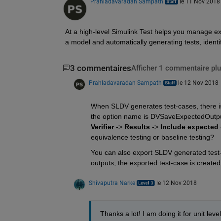
Prahladavaradan Sampath
le 11 Nov 2018
At a high-level Simulink Test helps you manage exis
a model and automatically generating tests, identi
3 commentaires
Afficher 1 commentaire plu
Prahladavaradan Sampath
le 12 Nov 2018
When SLDV generates test-cases, there is 
the option name is DVSaveExpectedOutput 
Verifier
 ->
Results
 ->
Include expected 
equivalence testing or baseline testing?
You can also export SLDV generated test-
outputs, the exported test-case is created
Shivaputra Narke
le 12 Nov 2018
Thanks a lot! I am doing it for unit level 