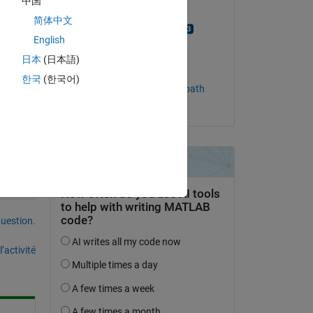
中国
Commenté :
简体中文
Shivaputra Narke
English
le 12 Nov 2018
d 
日本
(日本語)
Acceptée :
한국
(한국어)
Prahladavaradan Sampath
uestion.
’activité