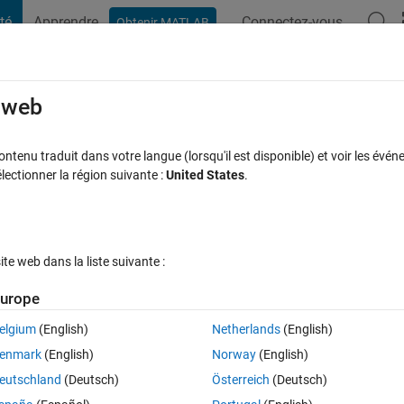
té
Apprendre
Connectez-vous
Obtenir MATLAB
t Playground
Discussions
Compétitions
Blogs
Publication
rcourir
FAQ MATLAB
Plus
e web
n Simulink Test toolbox and Simulink De
tenu traduit dans votre langue (lorsqu'il est disponible) et voir les événe
ctionner la région suivante :
United States
.
Réponse acceptée
Mise à jour 12 Nov 2018
éponse
e web dans la liste suivante :
urope
Afficher commentaires plus
elgium
(English)
Netherlands
(English)
enmark
(English)
Norway
(English)
0 votes
eutschland
(Deutsch)
Österreich
(Deutsch)