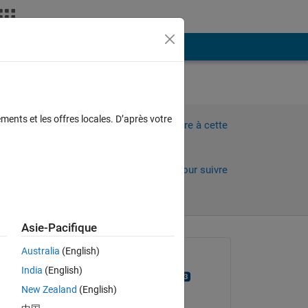
Plus
sign
ments et les offres locales. D’après votre
Connectez-vous pour répondre à cette
question.
Partager
Connectez-vous pour suivre
l’activité
Asie-Pacifique
 anciens
Australia
(English)
Question posée :
India
(English)
Shivaputra Narke
New Zealand
(English)
le 28 Août 2018