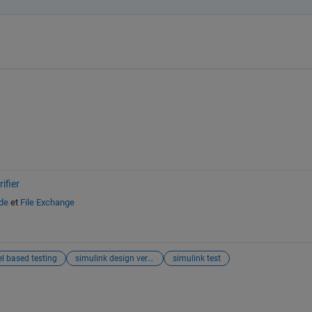
ifier
ide
et
File Exchange
l based testing
simulink design verifier
simulink test