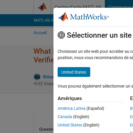
Passer au contenu
Centre d’aide MATLAB
Communau
MATLAB Answers
File Exchange
Cody
AI Cha
Accueil
Poser une question
Répondre
Pa
Sélectionner un sit
What is the difference betwee
Choisissez un site web pour accéder au con
position, nous vous recommandons de séle
Verifier toolbox
United States
Shivaputra Narke
28 Août 2018
1 R
32 Vues (30 jours)
Vous pouvez également sélectionner un sit
Amériques
E
América Latina
(Español)
B
Canada
(English)
D
United States
(English)
D
Greetings,