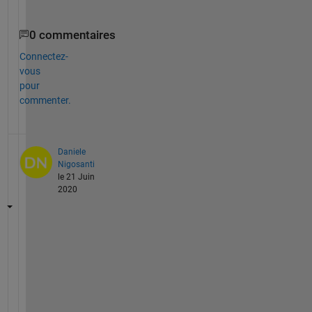
0 commentaires
Connectez-
vous
pour
commenter.
Daniele
Nigosanti
le 21 Juin
2020
h
o
w 
d