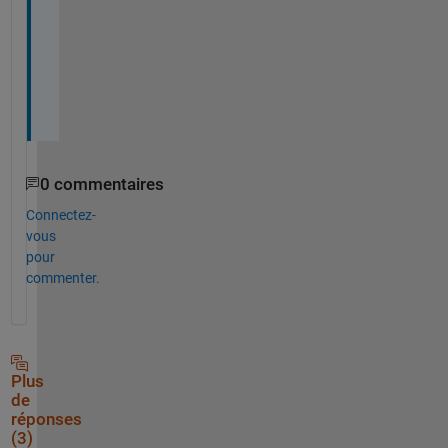
h 
t
i
m
e
.
0 commentaires
Connectez-
vous
pour
commenter.
Plus
de
réponses
(3)