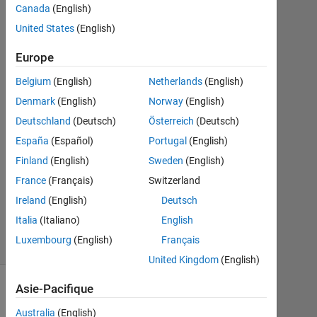
Canada
(English)
Juin
2012
United States
(English)
4
Réponses
Europe
Belgium
(English)
Netherlands
(English)
Réponse
Denmark
(English)
Norway
(English)
acceptée
Deutschland
(Deutsch)
Österreich
(Deutsch)
Mise
España
(Español)
Portugal
(English)
à
Finland
(English)
Sweden
(English)
jour
France
(Français)
Switzerland
21
Juin
Ireland
(English)
Deutsch
2020
Italia
(Italiano)
English
53 Vues
Luxembourg
(English)
Français
(30 jours)
United Kingdom
(English)
Asie-Pacifique
Australia
(English)