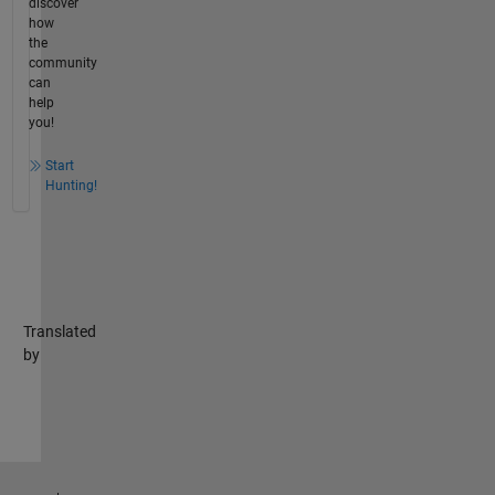
discover
how
the
community
can
help
you!
Start
Hunting!
Translated
by