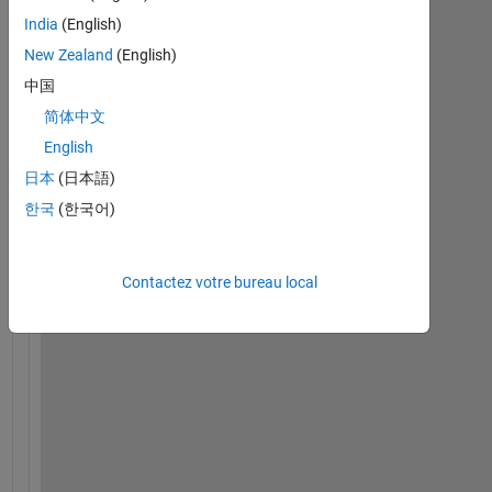
India
(English)
New Zealand
(English)
中国
简体中文
I 
English
w
日本
(日本語)
a
한국
(한국어)
n
t 
t
Contactez votre bureau local
o 
v
i
e
w 
a 
s
u
r
f