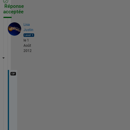
Réponse
acceptée
Lisa
Justin
le 1
Août
2012
s
t
a
r
t
i
n
g 