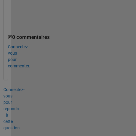
i
o
n
.
0 commentaires
Connectez-
vous
pour
commenter.
Connectez-
vous
pour
répondre
à
cette
question.