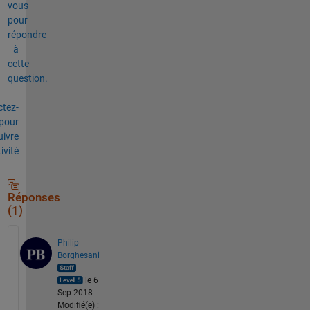
vous
pour
répondre
à
cette
question.
tez-
pour
uivre
tivité
Réponses
(1)
Philip
Borghesani
le 6
Sep 2018
Modifié(e) :