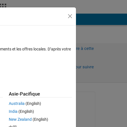
Plus
何で
Connectez-vous pour répondre à cette
ments et les offres locales. D’après votre
question.
Partager
Connectez-vous pour suivre
l’activité
Asie-Pacifique
 anciens
Question posée :
Australia
(English)
Fork
India
(English)
le 5 Oct 2018
。し
New Zealand
(English)
み込め
Commenté :