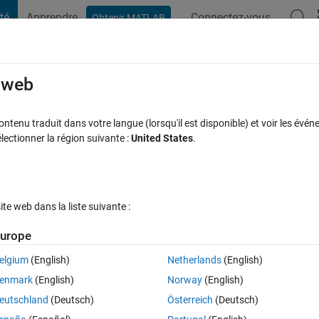
té
Apprendre
Connectez-vous
Obtenir MATLAB
t Playground
Discussions
Compétitions
Blogs
Publication
rcourir
FAQ MATLAB
Plus
e web
ouble' の入力引数) が未定義です。の原因は
tenu traduit dans votre langue (lorsqu'il est disponible) et voir les événe
ctionner la région suivante :
United States
.
eptée
Mise à jour 8 Oct 2018
12 Vues (30 jours)
e web dans la liste suivante :
urope
Afficher commentaires plus
elgium
(English)
Netherlands
(English)
0 votes
enmark
(English)
Norway
(English)
ー画像で任意のノイズ画像生成を生成し、学習させたいと考えています
eutschland
(Deutsch)
Österreich
(Deutsch)
' の入力引数) が未定義です。」というエラー文が出ますが、画像のサイズ的に読