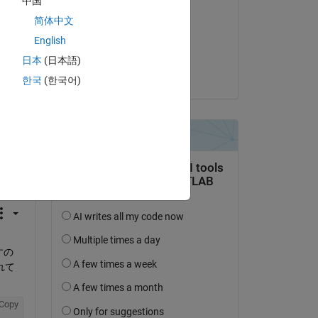
中国
Fork
简体中文
le 8 Oct 2018
English
Acceptée :
日本
(日本語)
mizuki
한국
(한국어)
uestion.
’activité
すの
れて
Copy