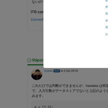
E
ないのでしょうか？ どこを直したらよいでしょう
F
0 commentaires
F
Connectez-vous pour commenter.
I
I
L
Réponse acceptée
mizuki
le 5 Oct 2018
これだけでは判断ができませんが、hasdata 
で、入力引数がデータストアでないと上記のようなエラ
みます。
a = [1:5];