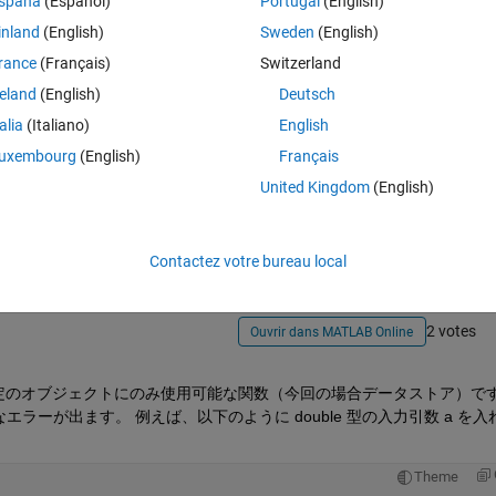
spaña
(Español)
Portugal
(English)
か
inland
(English)
Sweden
(English)
rance
(Français)
Switzerland
reland
(English)
Deutsch
talia
(Italiano)
English
uxembourg
(English)
Français
Connectez-vous pour répondre à cette q
United Kingdom
(English)
Partager
Connectez-vous pour suivre l
Contactez votre bureau local
2 votes
Ouvrir dans MATLAB Online
は特定のオブジェクトにのみ使用可能な関数（今回の場合データストア）で
ーが出ます。 例えば、以下のように double 型の入力引数 a を入
Theme