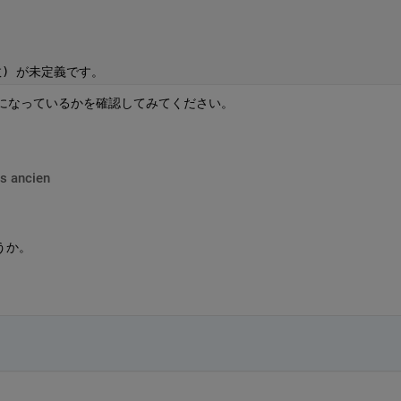
数
) 
が未定義です。
ア型になっているかを確認してみてください。
。
s ancien
うか。