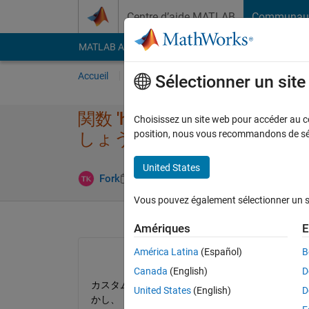
Passer au contenu
Centre d’aide MATLAB
Communau
MATLAB Answers
File Exchange
Cody
AI Cha
Accueil
Poser une question
Répondre
Pa
Sélectionner un sit
関数 'hasdata' (タイプ'd
Choisissez un site web pour accéder au con
position, nous vous recommandons de séle
しょうか
United States
Réponse acc
Fork
5 Oct 2018
1 Réponse
Vous pouvez également sélectionner un sit
Amériques
E
América Latina
(Español)
B
Canada
(English)
D
カスタムミニバッチデータストアを使って、カラ
United States
(English)
D
かし、「関数 'hasdata' (タイプ'double