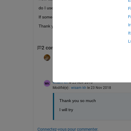
E
do I use Arduino, or use RS232 to connect directl
F
F
If someone knows a type that can be used easily, 
I
Thank you
I
L
2 commentaires
Walter Roberson
le 21 Nov 2018
you can use a usb to ttl device which will l
wisam kh
le 23 Nov 2018
Modifié(e) :
wisam kh
le 23 Nov 2018
Thank you so much
I will try
Connectez-vous pour commenter.