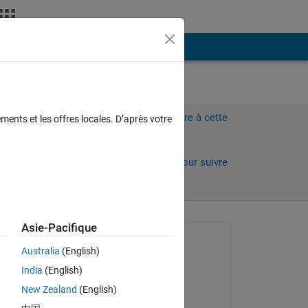
Plus
t
Connectez-vous pour répondre à cette
ments et les offres locales. D’après votre
question.
Partager
Connectez-vous pour suivre
l’activité
Asie-Pacifique
Question posée :
Australia
(English)
wisam kh
India
(English)
le 28 Oct 2018
New Zealand
(English)
Modifié(e) :