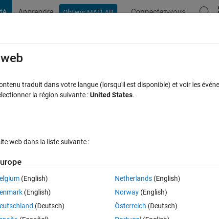
té
Apprendre
Connectez-vous
Obtenir MATLAB
t Playground
Discussions
Compétitions
Blogs
Publication
rcourir
FAQ MATLAB
Plus
e web
Sensor (R305) directly to Matlab to use i
tenu traduit dans votre langue (lorsqu'il est disponible) et voir les événe
ctionner la région suivante :
United States
.
à jour 23 Nov 2018
7 Vues (30 jours)
e web dans la liste suivante :
urope
elgium
(English)
Netherlands
(English)
0 votes
enmark
(English)
Norway
(English)
eutschland
(Deutsch)
Österreich
(Deutsch)
ly to Matlab to use it with my project ?