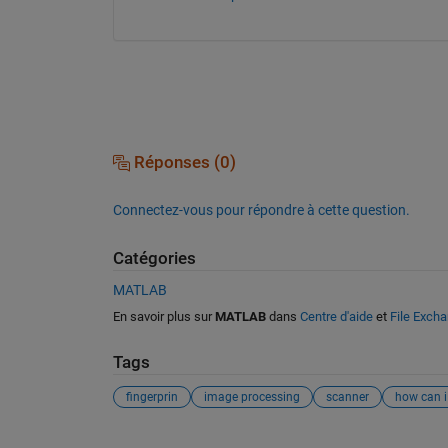
Réponses (0)
Connectez-vous pour répondre à cette question.
Catégories
MATLAB
En savoir plus sur
MATLAB
dans
Centre d'aide
et
File Exch
Tags
fingerprin
image processing
scanner
how can i 
Voir également