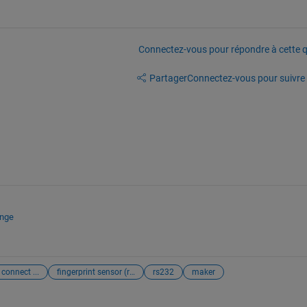
Connectez-vous pour répondre à cette q
Partager
Connectez-vous pour suivre l
ange
connect ...
fingerprint sensor (r305)
rs232
maker