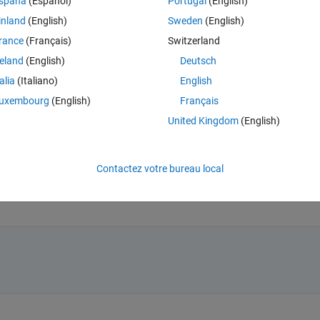
spaña
(Español)
Portugal
(English)
y with usb?
inland
(English)
Sweden
(English)
rance
(Français)
Switzerland
I hope you suggest it to me.
reland
(English)
Deutsch
talia
(Italiano)
English
uxembourg
(English)
Français
United Kingdom
(English)
Contactez votre bureau local
ook like aa serial port to matlab   