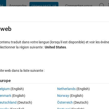
té
Apprendre
Connectez-vous
Obtenir MATLAB
t Playground
Discussions
Compétitions
Blogs
Publication
rcourir
FAQ MATLAB
Plus
e web
row and column number of a certain elem
tenu traduit dans votre langue (lorsqu'il est disponible) et voir les événe
ctionner la région suivante :
United States
.
éponse acceptée
Mise à jour 2 Nov 2018
11 Vues (30 jours)
e web dans la liste suivante :
urope
elgium
(English)
Netherlands
(English)
0 votes
enmark
(English)
Norway
(English)
 to search this array and find the element "P" and assign the column nu
eutschland
(Deutsch)
Österreich
(Deutsch)
t doing this?