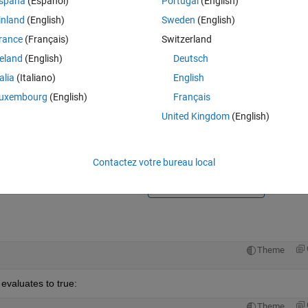
spaña
(Español)
Portugal
(English)
inland
(English)
Sweden
(English)
rance
(Français)
Switzerland
reland
(English)
Deutsch
talia
(Italiano)
English
Connectez-vous pour répondre à cette q
uxembourg
(English)
Français
United Kingdom
(English)
Partager
Connectez-vous pour suivre l
Contactez votre bureau local
0 votes
Ouvrir dans MATLAB Online
Theme
 evaluates to true:
Theme