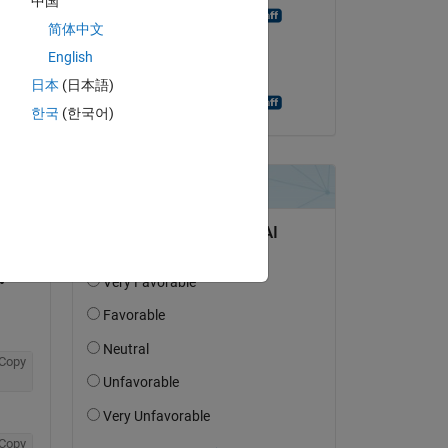
中国
Fulden Buyukozturk
简体中文
le 2 Nov 2018
English
Acceptée :
日本
(日本語)
Fulden Buyukozturk
한국
(한국어)
uestion.
’activité
Copy
Copy