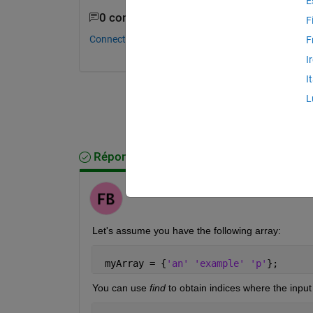
E
0 commentaires
F
Connectez-vous pour commenter.
F
I
I
L
Réponse acceptée
Fulden Buyukozturk
le 2 Nov 2018
Let's assume you have the following array:
 myArray = {
'an' 'example' 'p'
};
You can use
find
 to obtain indices where the input