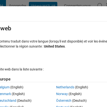
té
Apprendre
Connectez-vous
Obtenir MATLAB
t Playground
Discussions
Compétitions
Blogs
Publication
rcourir
FAQ MATLAB
Plus
e web
ile
tenu traduit dans votre langue (lorsqu'il est disponible) et voir les événe
ctionner la région suivante :
United States
.
0 jours)
e web dans la liste suivante :
urope
elgium
(English)
Netherlands
(English)
0 votes
enmark
(English)
Norway
(English)
eutschland
(Deutsch)
Österreich
(Deutsch)
 another function.