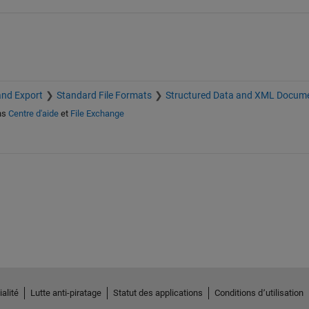
and Export
Standard File Formats
Structured Data and XML Docum
ns
Centre d'aide
et
File Exchange
alité
Lutte anti-piratage
Statut des applications
Conditions d՚utilisation