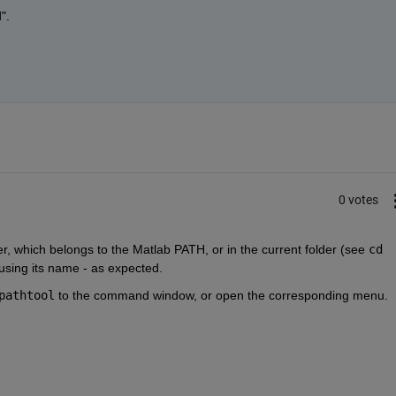
".
0 votes
er, which belongs to the Matlab PATH, or in the current folder (see
cd
using its name - as expected.
pathtool
 to the command window, or open the corresponding menu.