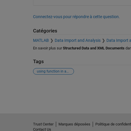
Connectez-vous pour répondre à cette question.
Catégories
MATLAB
Data Import and Analysis
Data Import 
En savoir plus sur
Structured Data and XML Documents
da
Tags
using function in an other function
Voir également
Trust Center
Marques déposées
Politique de confidenti
Contact Us