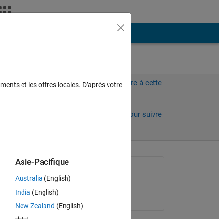
Plus
Connectez-vous pour répondre à cette
ments et les offres locales. D’après votre
question.
Partager
Connectez-vous pour suivre
l’activité
Asie-Pacifique
Question posée :
Australia
(English)
Altug
India
(English)
le 9 Juil 2012
New Zealand
(English)